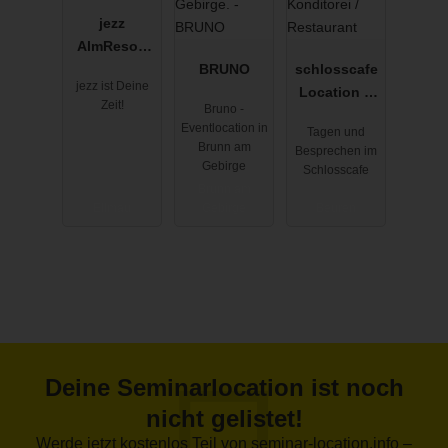
jezz
AlmResort
Ellmau
BRUNO
schlosscafe
jezz ist Deine
Location &
Zeit!
Bruno -
Konditorei /
Eventlocation in
Tagen und
Restaurant
Brunn am
Besprechen im
Gebirge
Schlosscafe
Brunn am
Ellmau
Gebirge
Beuren
Deine Seminarlocation ist noch
nicht gelistet!
Werde jetzt kostenlos Teil von seminar-location.info –