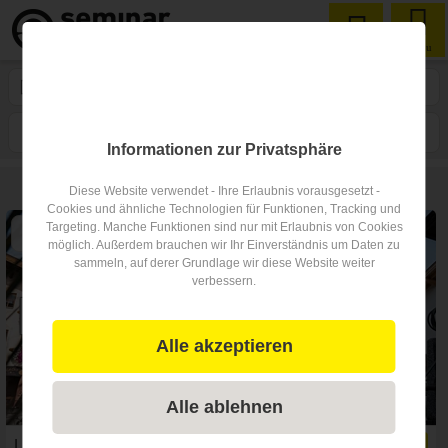
Menu
Seminarlocation
in Hochkönig
1
Filtern
Karte
Nähe
Sortieren
Informationen zur Privatsphäre
2
Seminarlocations
in Hochkönig
Diese Website verwendet - Ihre Erlaubnis vorausgesetzt -
Cookies und ähnliche Technologien für Funktionen, Tracking und
Targeting. Manche Funktionen sind nur mit Erlaubnis von Cookies
möglich. Außerdem brauchen wir Ihr Einverständnis um Daten zu
sammeln, auf derer Grundlage wir diese Website weiter
verbessern.
Alle akzeptieren
Alle ablehnen
LIFESTYLE HOTEL EDER