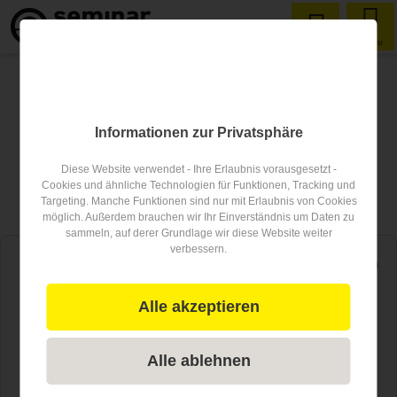
Menu
Bewertungen auf der
Informationen zur Privatsphäre
eigenen Seite im Widget
Diese Website verwendet - Ihre Erlaubnis vorausgesetzt -
einbinden
Cookies und ähnliche Technologien für Funktionen, Tracking und
Targeting. Manche Funktionen sind nur mit Erlaubnis von Cookies
möglich. Außerdem brauchen wir Ihr Einverständnis um Daten zu
sammeln, auf derer Grundlage wir diese Website weiter
verbessern.
Profitieren
Sie von den
Bewertungen
, die Besucher für Ihren
Seminarlocation-Eintrag hinterlassen:
Alle akzeptieren
Zeigen Sie die Bewertungen auf der
eigenen Webseite
,
Homepage, auf Facebook, etc. an. (Durch das Anzeigen des
Alle ablehnen
Bewertungswidgets werden bei den Nutzern Ihrer Seite keine
Cookies erstellt. Die Einbettung beeinträchtigt also nicht den