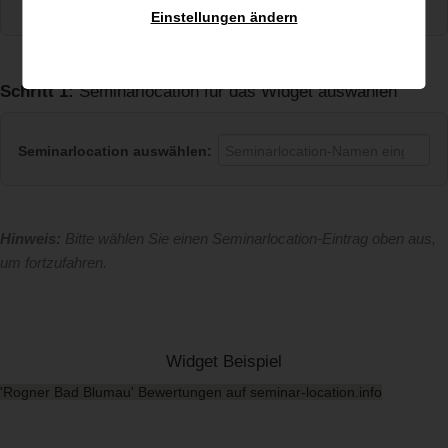
Datenschutz.)
Einstellungen ändern
Schritt 1:
Seminarlocation für das Widget auswählen
Seminarlocation auswählen:
Hinweis:
Bitte wählen Sie einen Seminarlocation-Eintrag oben aus,
um fortzufahren.
Widget Beispiel
'Rogner Bad Blumau' Bewertungen auf seminar-location.info