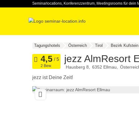
Seminarlocations, Konferenzzentrum, Meetingsrooms für dein 
Tagungshotels
Österreich
Tirol
Bezirk Kufstein
jezz AlmResort 
2 Bew.
Hausberg 8
6352
Ellmau
Österreic
jezz ist Deine Zeit!