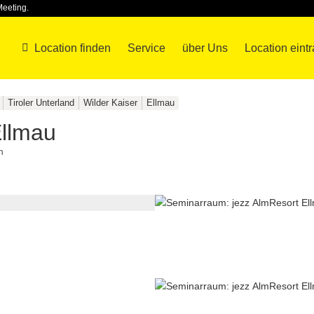
Meeting.
Location finden
Service
über Uns
Location eint
Tiroler Unterland
Wilder Kaiser
Ellmau
Ellmau
h