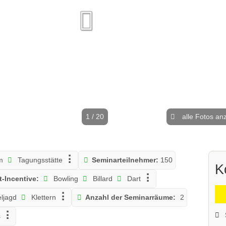
1 / 20
alle Fotos an
m
Tagungsstätte
Seminarteilnehmer:
150
K
t-Incentive:
Bowling
Billard
Dart
ljagd
Klettern
Anzahl der Seminarräume:
2
s