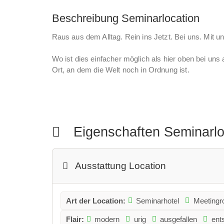
Beschreibung Seminarlocation
Raus aus dem Alltag. Rein ins Jetzt. Bei uns. Mit u
Wo ist dies einfacher möglich als hier oben bei uns 
Ort, an dem die Welt noch in Ordnung ist.
Weit abgeschieden vom Trubel findet ihr hier die 
gemeinsame Zeit zu genießen, um Raum für inner
Erlebe eine neue Qualität von Zeit. Erlebe immersi
geht.
Eigenschaften Seminarl
Nur jetzt, im Augenblick, ist alles möglich.
Ausstattung Location
Wir freuen uns auf dich, auf euch. Darauf, für euch
euch Kraft gibt für gemeinsames Lernen, Wachsen,
Art der Location:
Seminarhotel
Meeting
Flair:
modern
urig
ausgefallen
ent