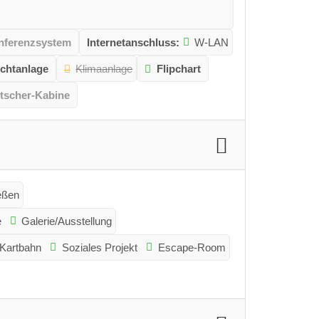
nferenzsystem
Internetanschluss:
W-LAN
ichtanlage
Klimaanlage
Flipchart
tscher-Kabine
eßen
e
Galerie/Ausstellung
Kartbahn
Soziales Projekt
Escape-Room