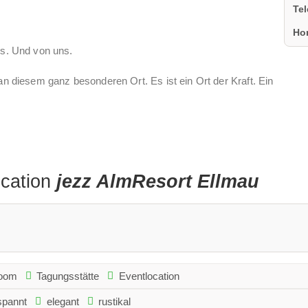
Te
Ho
ns. Und von uns.
an diesem ganz besonderen Ort. Es ist ein Ort der Kraft. Ein
notwendige Ruhe, um euch auf euch zu besinnen, um eure
es und gemeinsames Wachstum und Entwicklung zu kreieren.
ve Erfahrungen. Erlebe Miteinander. Das ist es, um was es uns
ocation
jezz AlmResort Ellmau
 einen Raum voller Freude und Miteinander zu kreieren, der
 Entwickeln.
room
Tagungsstätte
Eventlocation
spannt
elegant
rustikal