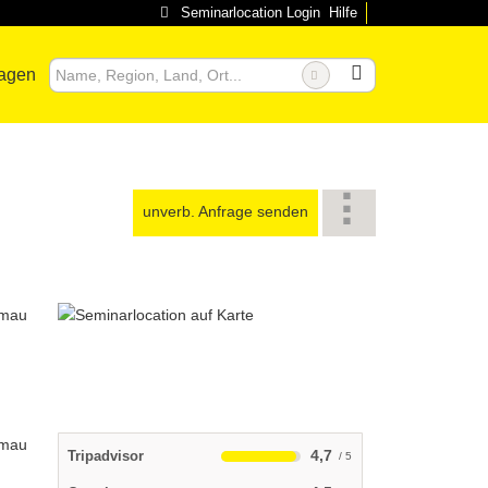
Seminarlocation Login
Hilfe
ragen
unverb. Anfrage senden
4,7
Tripadvisor