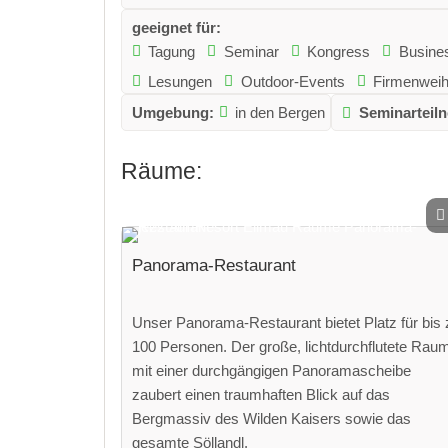
geeignet für:
Tagung
Seminar
Kongress
Busine
Lesungen
Outdoor-Events
Firmenweih
Umgebung:
in den Bergen
Seminarteil
Räume:
Panorama-Restaurant
Unser Panorama-Restaurant bietet Platz für bis 
100 Personen. Der große, lichtdurchflutete Rau
mit einer durchgängigen Panoramascheibe
zaubert einen traumhaften Blick auf das
Bergmassiv des Wilden Kaisers sowie das
gesamte Söllandl.