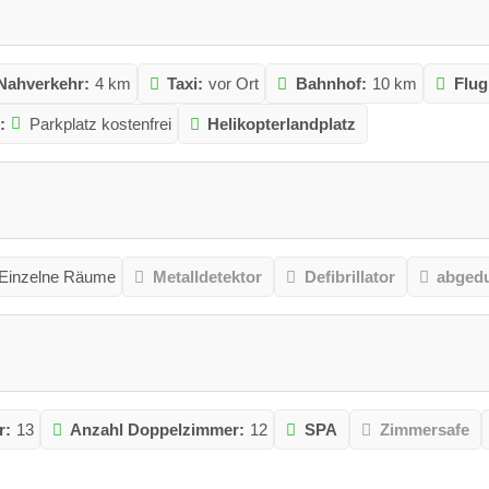
 Nahverkehr:
4 km
Taxi:
vor Ort
Bahnhof:
10 km
Flug
:
Parkplatz kostenfrei
Helikopterlandplatz
Einzelne Räume
Metalldetektor
Defibrillator
abgedu
r:
13
Anzahl Doppelzimmer:
12
SPA
Zimmersafe