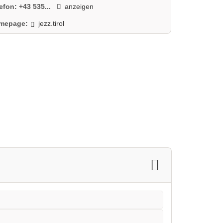
lefon:
+43 535...
anzeigen
mepage:
jezz.tirol