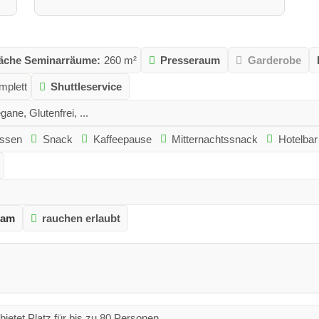
äche Seminarräume:
260 m²
Presseraum
Garderobe
mplett
Shuttleservice
gane, Glutenfrei, ...
ssen
Snack
Kaffeepause
Mitternachtssnack
Hotelbar
ram
rauchen erlaubt
bietet Platz für bis zu 80 Personen.