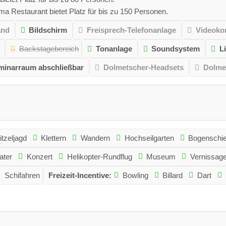
a Restaurant bietet Platz für bis zu 150 Personen.
and
Bildschirm
Freisprech-Telefonanlage
Videoko
Backstagebereich
Tonanlage
Soundsystem
L
minarraum abschließbar
Dolmetscher-Headsets
Dolme
tzeljagd
Klettern
Wandern
Hochseilgarten
Bogenschi
ater
Konzert
Helikopter-Rundflug
Museum
Vernissag
Schifahren
Freizeit-Incentive:
Bowling
Billard
Dart