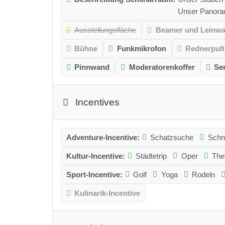
Unser Panoram
Ausstellungsfläche
Beamer und Leinw
Bühne
Funkmikrofon
Rednerpult
Pinnwand
Moderatorenkoffer
Se
Incentives
Adventure-Incentive:
Schatzsuche
Schni
Kultur-Incentive:
Städtetrip
Oper
The
Sport-Incentive:
Golf
Yoga
Rodeln
Kulinarik-Incentive