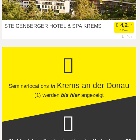
STEIGENBERGER HOTEL & SPA KREMS
3 Bew.
107
3500 Krems an der Donau, Niederösterreich, Österreich
Seminarhotel
Meetingroom
Art der Location:
Tagungsstätte
Seminarteilnehmer:
170
Krems an der Donau
Seminarlocations
in
(1)
werden
bis hier
angezeigt