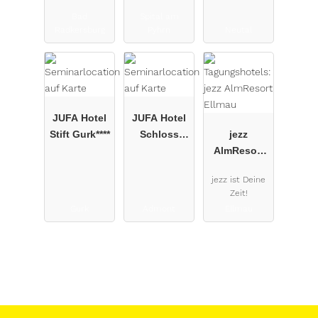
Radkersburg
Pyhrn***
Bad
Spital am
****
Radkersburg
Pyhrn
Neutal
JUFA Hotel
JUFA Hotel
Stift Gurk****
Schloss
jezz
Röthelstein/
AlmResort
Admont***
Ellmau
jezz ist Deine
Zeit!
Gurk
Admont
Ellmau