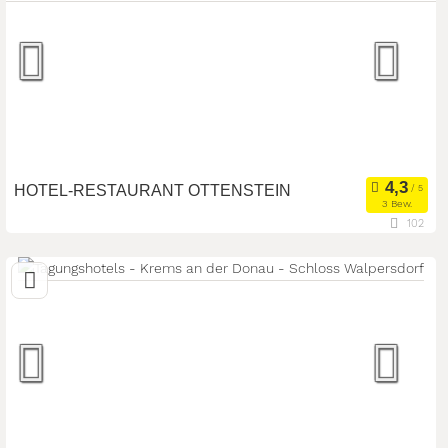
Seminarhotel
Tagungsstätte
Art der Location:
Eventlocation
Seminarteilnehmer:
60
HOTEL-RESTAURANT OTTENSTEIN
3 Bew.
102
28,7 km
(Entfernung von Krems an der Donau)
3532 Rastenfeld, Niederösterreich, Österreich
Seminarhotel
Meetingroom
Art der Location:
Tagungsstätte
Seminarteilnehmer:
200