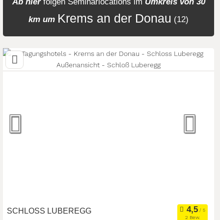
Ab hier
folgen
Seminarlocations
im
Umkreis von 30
Krems an der Donau
km um
(12)
SCHLOSS LUBEREGG
2 Bew.