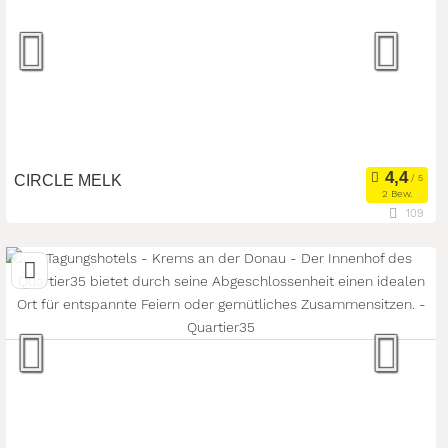
Seminarhotel
Tagungsstätte
Art der Location:
Eventlocation
Seminarteilnehmer:
100
CIRCLE MELK
2 Bew.
109
29,3 km
(Entfernung von Krems an der Donau)
3390 Melk, Niederösterreich, Österreich
Seminarhotel
Meetingroom
Art der Location:
Kongresszentrum
Seminarteilnehmer:
130