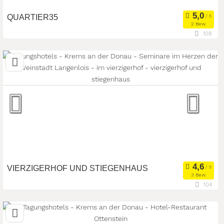
QUARTIER35
2 Bew.
108
24,8 km
(Entfernung von Krems an der Donau)
3720 Gaindorf Gaindorf, Niederösterreich, Österreich
Meetingroom
Eventlocation
Art der Location:
Seminarteilnehmer:
40
VIERZIGERHOF UND STIEGENHAUS
3 Bew.
104
8,2 km
(Entfernung von Krems an der Donau)
3550 Langenlois, Niederösterreich, Österreich