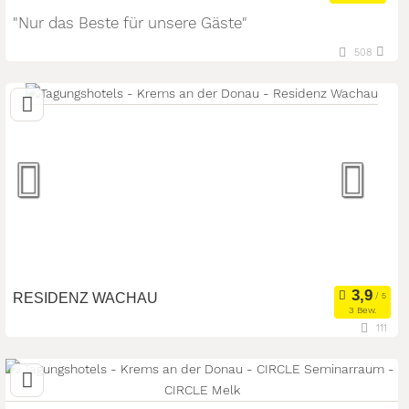
"Nur das Beste für unsere Gäste"
29,7 km
(Entfernung von Krems an der Donau)
508
3644 Emmersdorf, Niederösterreich, Österreich
Seminarhotel
Meetingroom
Art der Location:
Kongresszentrum
Seminarteilnehmer:
180
RESIDENZ WACHAU
3 Bew.
111
20,2 km
(Entfernung von Krems an der Donau)
3642 Aggsbach Dorf, Niederösterreich, Österreich