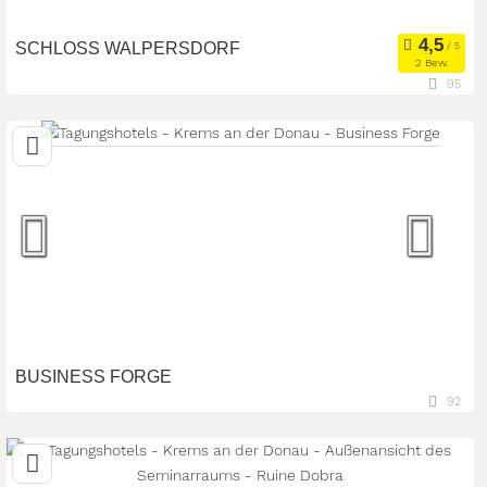
SCHLOSS WALPERSDORF
2 Bew.
95
11,7 km
(Entfernung von Krems an der Donau)
3131 Walpersdorf, Niederösterreich, Österreich
Meetingroom
Tagungsstätte
Art der Location:
Eventlocation
Seminarteilnehmer:
150
BUSINESS FORGE
92
26,9 km
(Entfernung von Krems an der Donau)
3720 Minichhofen, Niederösterreich, Österreich