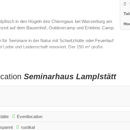
Te
idyllisch in den Hügeln des Chiemgaus bei Wasserburg am
Ho
ochzeit auf dem Bauernhof, Outdoorcamp und Erlebnis Camp.
für Seminare in der Natur mit Schwitzhütte oder Feuerlauf
l Liebe und Leidenschaft renoviert. Der 150 m² große
im 17 Jahrhundert geschaffen.
und Fußbodenheizung jeden erdenklichen Luxus. Jeder Gruppe
ocation
Seminarhaus Lamplstätt
tätte
Eventlocation
tspannt
rustikal