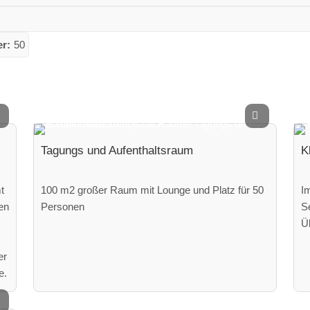
r:
50
Tagungs und Aufenthaltsraum
K
t
100 m2 großer Raum mit Lounge und Platz für 50
I
en
Personen
S
Ü
er
e.