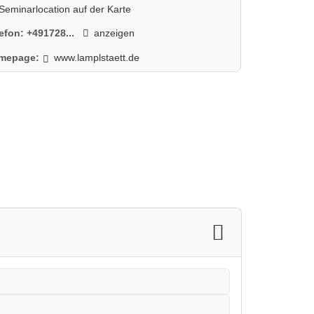
Seminarlocation auf der Karte
lefon:
+491728...
anzeigen
mepage:
www.lamplstaett.de