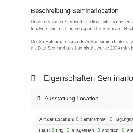
Beschreibung Seminarlocation
Unser rustikales Seminarhaus liegt nahe München 
Inn. Es eignet sich hervorragend für Seminare, H
Der 35 Hektar umfassende Außenbereich bietet sich 
an. Das Seminarhaus Lamplstätt wurde 2004 mit vie
Gewölberaum wurde von italienischen Baumeistern 
Heute bietet er mit Eichenholzboden, Kachelofen 
steht dieser Platz exklusiv zur Verfügung.
Eigenschaften Seminarl
Ausstattung Location
Art der Location:
Seminarhotel
Tagungss
Flair:
urig
ausgefallen
sportlich
en