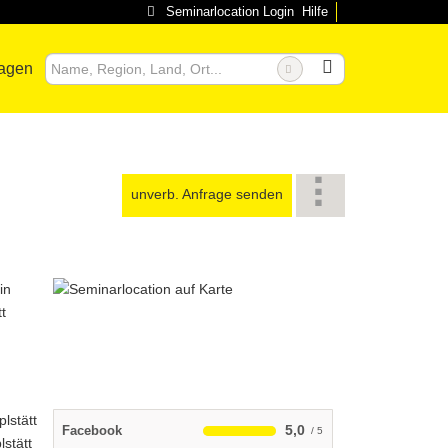
Seminarlocation Login
Hilfe
ragen
unverb. Anfrage senden
5,0
Facebook