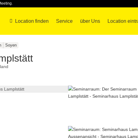
Meeting.
Location finden
Service
über Uns
Location eint
n
Soyen
plstätt
land