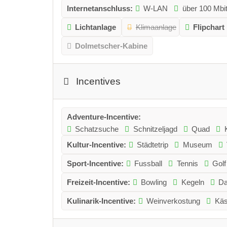
Internetanschluss:
W-LAN
über 100 Mbit
Lichtanlage
Klimaanlage
Flipchart
Dolmetscher-Kabine
Incentives
Adventure-Incentive:
Schatzsuche
Schnitzeljagd
Quad
Kultur-Incentive:
Städtetrip
Museum
Sport-Incentive:
Fussball
Tennis
Golf
Freizeit-Incentive:
Bowling
Kegeln
Da
Kulinarik-Incentive:
Weinverkostung
Käs