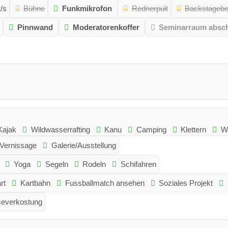
/s
Bühne
Funkmikrofon
Rednerpult
Backstagebe
Pinnwand
Moderatorenkoffer
Seminarraum absch
Kajak
Wildwasserrafting
Kanu
Camping
Klettern
W
Vernissage
Galerie/Ausstellung
Yoga
Segeln
Rodeln
Schifahren
rt
Kartbahn
Fussballmatch ansehen
Soziales Projekt
everkostung