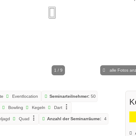
1 / 9
alle Fotos an
te
Eventlocation
Seminarteilnehmer:
50
K
Bowling
Kegeln
Dart
ljagd
Quad
Anzahl der Seminarräume:
4