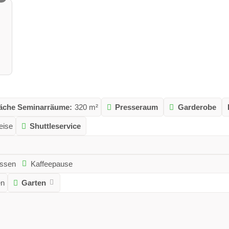
äche Seminarräume:
320 m²
Presseraum
Garderobe
eise
Shuttleservice
ssen
Kaffeepause
en
Garten