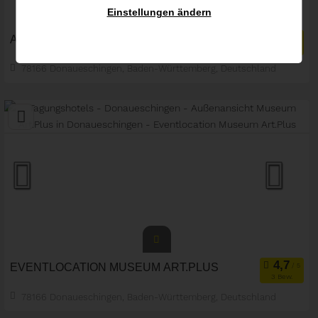
Einstellungen ändern
ALTE HOFBIBLIOTHEK
1 Bew.
78166 Donaueschingen, Baden-Württemberg, Deutschland
Meetingroom
Tagungsstätte
Art der Location:
Eventlocation
Seminarteilnehmer
EVENTLOCATION MUSEUM ART.PLUS
3 Bew.
78166 Donaueschingen, Baden-Württemberg, Deutschland
Eventlocation
Seminarteilnehmer:
70
Art der Location: