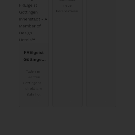
Wolfgangse
neue
e
Perspektiven.
FREIgeist
Göttingen
Innenstadt -
Tagen im
A Member of
Herzen
Design
Göttingens –
Hotels™
direkt am
Bahnhof.
Göttingen
Deutschkreutz
St. Gilgen