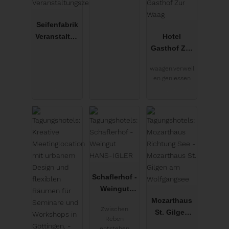
Seifenfabrik
Veranstaltun
Hotel
gszentrum
Gasthof Zur
Waag
waagen.verweil
en.geniessen
Graz
Neutal
Bad Zurzach
Schaflerhof -
Weingut
HANS-IGLER
Mozarthaus
Zwischen
St. Gilgen
Reben
am
entstehen