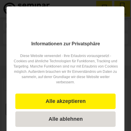
Menu
Seminarlocation
in Donaueschingen
1
Filtern
Karte
Nähe
Sortieren
Informationen zur Privatsphäre
30
Diese Website verwendet - Ihre Erlaubnis vorausgesetzt -
Suchradius:
Cookies und ähnliche Technologien für Funktionen, Tracking und
Targeting. Manche Funktionen sind nur mit Erlaubnis von Cookies
2
Seminarlocations
in Donaueschingen
und 0 in Umgebung
möglich. Außerdem brauchen wir Ihr Einverständnis um Daten zu
sammeln, auf derer Grundlage wir diese Website weiter
verbessern.
Alle akzeptieren
Alle ablehnen