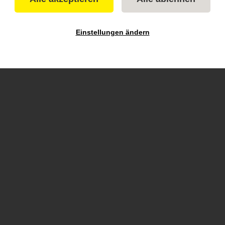
ntfernen
Einstellungen ändern
nden
(von 671)