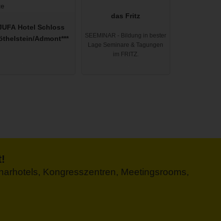
das Fritz
JUFA Hotel Schloss
SEEMINAR - Bildung in bester
öthelstein/Admont***
Lage Seminare & Tagungen
im FRITZ.
Admont
Weiden am See
!
minarhotels, Kongresszentren, Meetingsrooms,