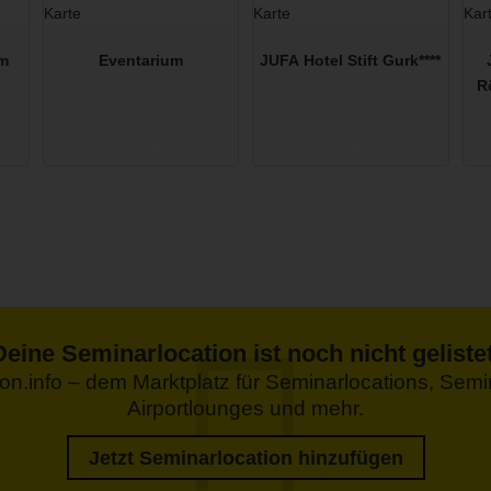
am
Eventarium
JUFA Hotel Stift Gurk****
R
Neutal
Gurk
Deine Seminarlocation ist noch nicht gelistet
tion.info – dem Marktplatz für Seminarlocations, Se
Airportlounges und mehr.
Jetzt Seminarlocation hinzufügen