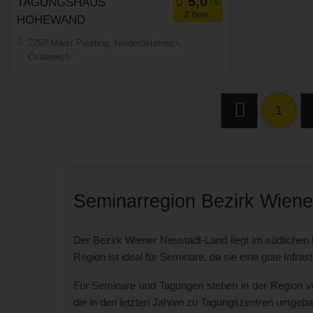
TAGUNGSHAUS
2 Bew.
HOHEWAND
Meetingroom
Art der Location:
2753 Markt Piesting, Niederösterreich,
Eventlocation
Österreich
Seminarteilnehmer:
50
1
Seminarregion Bezirk Wiene
Der Bezirk Wiener Neustadt-Land liegt im südlichen
Region ist ideal für Seminare, da sie eine gute Infrast
Für Seminare und Tagungen stehen in der Region ve
die in den letzten Jahren zu Tagungszentren umge