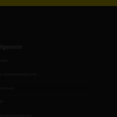
llgemein
ntakt
er seminarlocation.info
pressum
GB
tenschutzerklärung