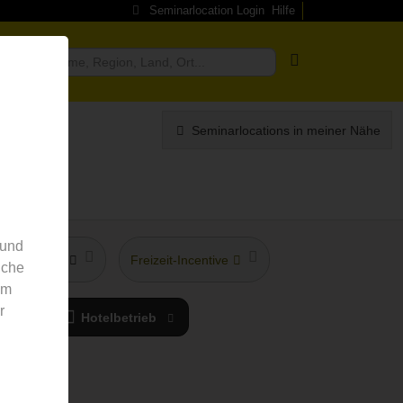
Seminarlocation Login
Hilfe
ragen
Seminarlocations in meiner Nähe
 und
hstes Hotel
Freizeit-Incentive
nche
em
r
y
Hotelbetrieb