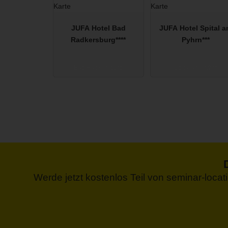
JUFA Hotel Bad
JUFA Hotel Spital 
Radkersburg****
Pyhrn***
Bad Radkersburg
Spital am Pyhrn
Werde jetzt kostenlos Teil von seminar-loca