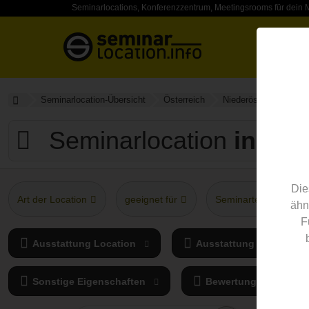
Seminarlocations, Konferenzzentrum, Meetingsrooms für dein 
Seminarlocation-Übersicht
Österreich
Niederösterreich
Seminarlocation
in Bez
Die
Art der Location
geeignet für
Seminarteilnehmer
ähn
F
Ausstattung Location
Ausstattung Seminarra
Sonstige Eigenschaften
Bewertung