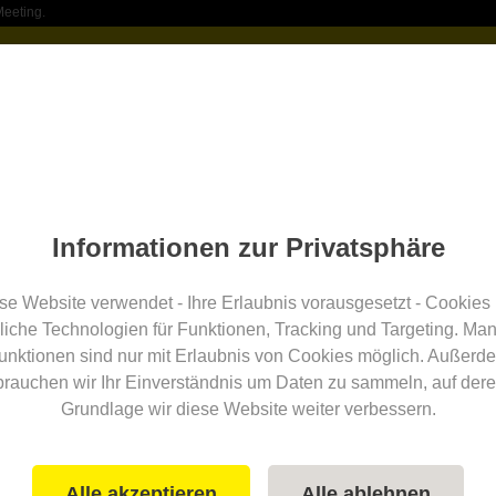
Meeting.
Location finden
Service
über Uns
Location eint
Bezirk Wiener Neustadt-Land
irk Wiener Neustadt-Land
Informationen zur Privatsphäre
se Website verwendet - Ihre Erlaubnis vorausgesetzt - Cookies
Anzahl der Seminarräume
Preisniveau
näc
liche Technologien für Funktionen, Tracking und Targeting. Ma
unktionen sind nur mit Erlaubnis von Cookies möglich. Außerd
brauchen wir Ihr Einverständnis um Daten zu sammeln, auf dere
um
Incentives
Verkehr
Securit
Grundlage wir diese Website weiter verbessern.
alle Filter
Alle akzeptieren
Alle ablehnen