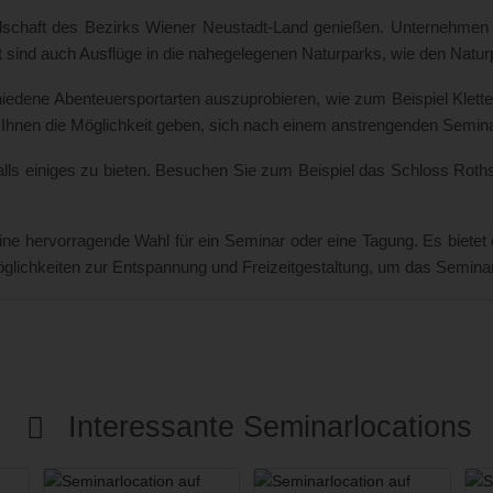
ndschaft des Bezirks Wiener Neustadt-Land genießen. Unternehmen
bt sind auch Ausflüge in die nahegelegenen Naturparks, wie den Nat
chiedene Abenteuersportarten auszuprobieren, wie zum Beispiel Klett
 Ihnen die Möglichkeit geben, sich nach einem anstrengenden Semin
alls einiges zu bieten. Besuchen Sie zum Beispiel das Schloss Rothsc
 eine hervorragende Wahl für ein Seminar oder eine Tagung. Es biete
Möglichkeiten zur Entspannung und Freizeitgestaltung, um das Semin
Interessante Seminarlocations