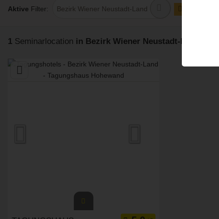
Aktive
Filter:
Bezirk Wiener Neustadt-Land
alle Filter e
1
Seminarlocation
in Bezirk Wiener Neustadt-Land
gefu