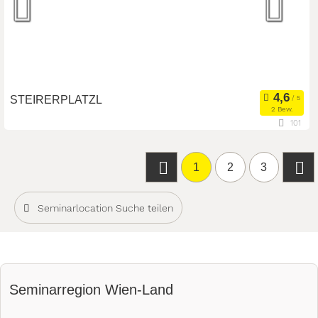
STEIRERPLATZL
2 Bew.
101
1010 Wien, Wien, Österreich
Eventlocation
Seminarteilnehmer:
50
Art der Location:
1
2
3
Seminarlocation Suche teilen
Seminarregion Wien-Land