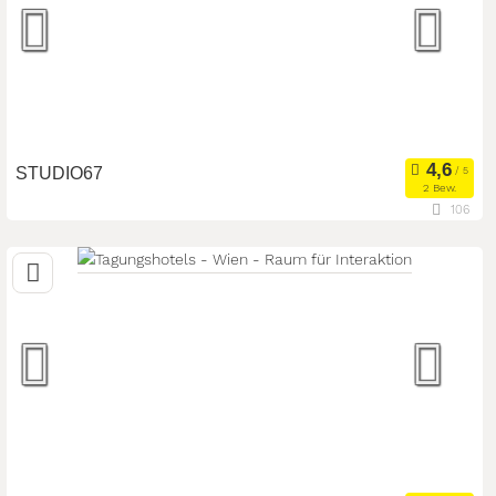
Seminarteilnehmer:
30
STUDIO67
2 Bew.
106
1060 Wien, Wien, Österreich
Eventlocation
Seminarteilnehmer:
150
Art der Location: