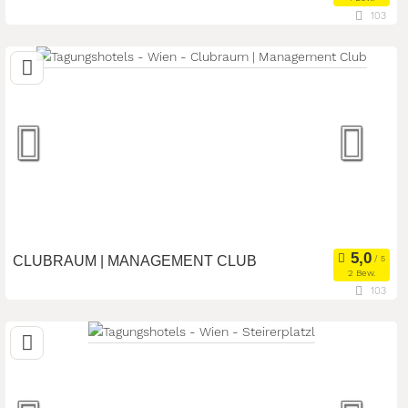
103
1010 Wien, Wien, Österreich
Meetingroom
Eventlocation
Art der Location:
Seminarteilnehmer:
50
CLUBRAUM | MANAGEMENT CLUB
2 Bew.
103
1010 Wien, Wien, Österreich
Meetingroom
Seminarteilnehmer:
50
Art der Location: