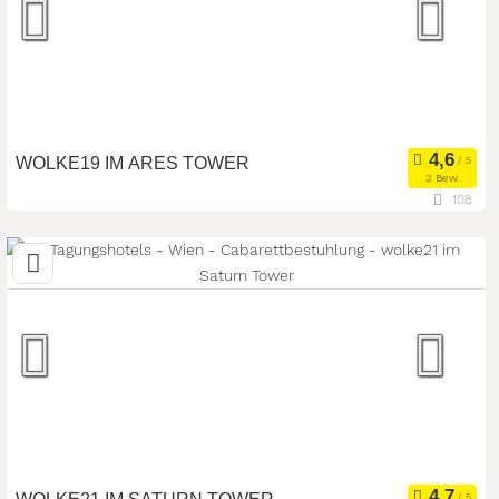
WOLKE19 IM ARES TOWER
2 Bew.
108
1220 Wien, Wien, Österreich
Meetingroom
Kongresszentrum
Art der Location:
Tagungsstätte
Seminarteilnehmer:
180