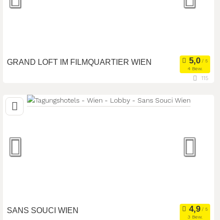
GRAND LOFT IM FILMQUARTIER WIEN
4 Bew.
115
1050 Wien, Wien, Österreich
Meetingroom
Tagungsstätte
Art der Location:
Eventlocation
Seminarteilnehmer:
130
SANS SOUCI WIEN
3 Bew.