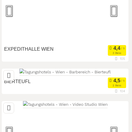
Seminarteilnehmer:
600
EXPEDITHALLE WIEN
3 Bew.
105
1100 Wien, Wien, Österreich
Meetingroom
Kongresszentrum
Art der Location:
BIERTEUFL
Tagungsstätte
2 Bew.
104
Seminarteilnehmer:
700
1030 Wien, Wien, Österreich
Meetingroom
Sonstiges
Art der Location:
Seminarteilnehmer:
50