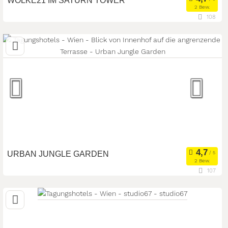
WOLKE21 IM SATURN TOWER
2 Bew.
108
1220 Wien, Wien, Österreich
Meetingroom
Kongresszentrum
Art der Location:
Tagungsstätte
Seminarteilnehmer:
100
URBAN JUNGLE GARDEN
2 Bew.
107
1020 Wien, Wien, Österreich
Meetingroom
Eventlocation
Art der Location:
Sonstiges