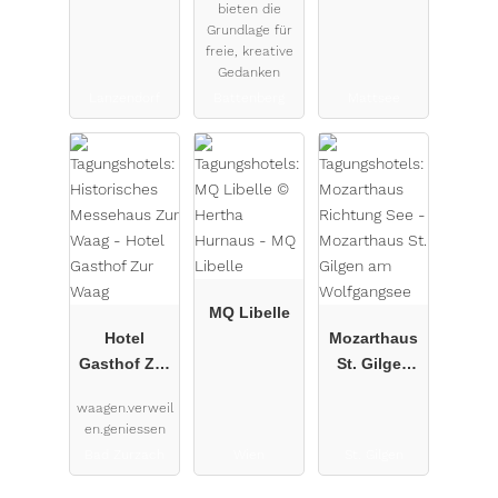
bieten die
Grundlage für
freie, kreative
Gedanken
Lanzendorf
Battenberg
Mattsee
MQ Libelle
Hotel
Mozarthaus
Gasthof Zur
St. Gilgen
Waag
am
waagen.verweil
Wolfgangse
en.geniessen
e
Bad Zurzach
Wien
St. Gilgen