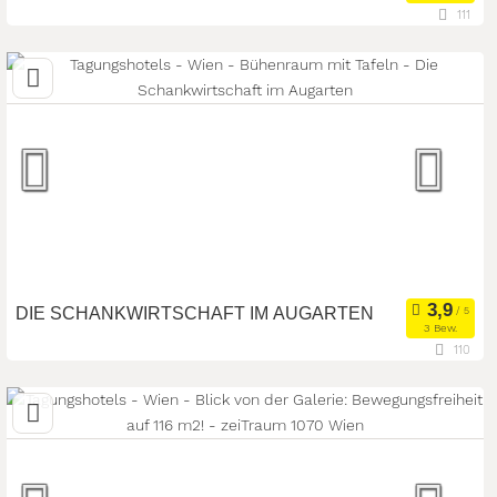
111
1070 Wien, Wien, Österreich
Seminarhotel
Meetingroom
Art der Location:
Tagungsstätte
Seminarteilnehmer:
50
DIE SCHANKWIRTSCHAFT IM AUGARTEN
3 Bew.
110
1020 Wien, Wien, Österreich
Meetingroom
Tagungsstätte
Art der Location:
Eventlocation
Seminarteilnehmer:
200