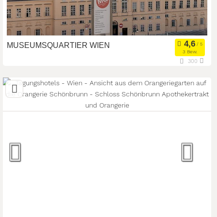
MUSEUMSQUARTIER WIEN
3 Bew.
300
1070 Wien, Wien, Österreich
Eventlocation
Seminarteilnehmer:
250
Art der Location: