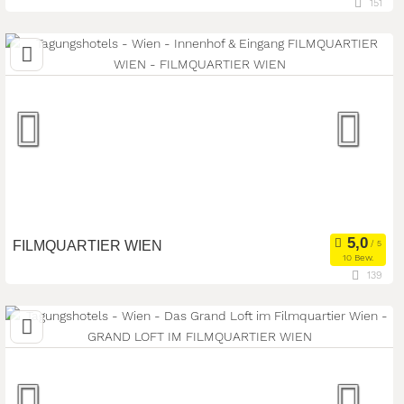
151
1010 Wien, Wien, Österreich
Meetingroom
Kongresszentrum
Art der Location:
Tagungsstätte
Seminarteilnehmer:
110
FILMQUARTIER WIEN
10 Bew.
139
1050 Wien, Wien, Österreich
Meetingroom
Tagungsstätte
Art der Location:
Eventlocation
Seminarteilnehmer:
120