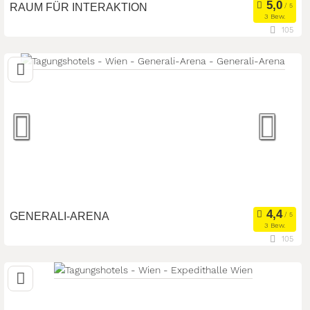
RAUM FÜR INTERAKTION
3 Bew.
105
1020 Wien, Wien, Österreich
Meetingroom
Tagungsstätte
Art der Location:
Sonstiges
Seminarteilnehmer:
50
GENERALI-ARENA
3 Bew.
105
1100 Wien, Wien, Österreich
Meetingroom
Tagungsstätte
Art der Location:
Eventlocation