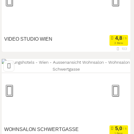
VIDEO STUDIO WIEN
3 Bew.
103
1090 Wien, Wien, Österreich
Meetingroom
Kongresszentrum
Art der Location:
Tagungsstätte
Seminarteilnehmer:
100
WOHNSALON SCHWERTGASSE
1 Bew.