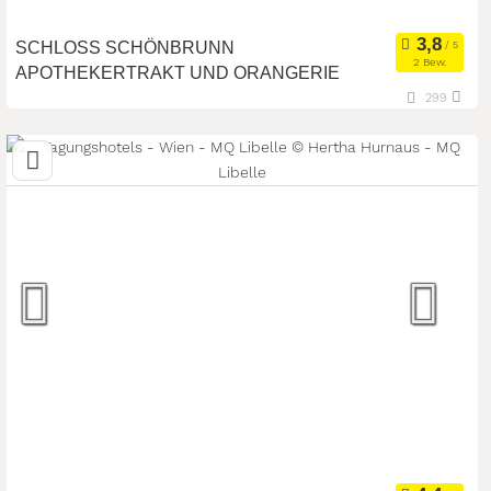
SCHLOSS SCHÖNBRUNN
2 Bew.
APOTHEKERTRAKT UND ORANGERIE
299
1130 Wien, Wien, Österreich
Meetingroom
Kongresszentrum
Art der Location:
Tagungsstätte
Seminarteilnehmer:
400