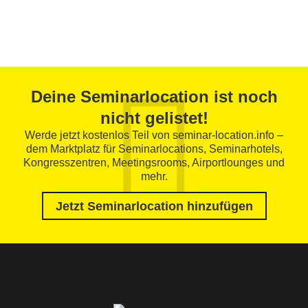
Deine Seminarlocation ist noch
nicht gelistet!
Werde jetzt kostenlos Teil von seminar-location.info –
dem Marktplatz für Seminarlocations, Seminarhotels,
Kongresszentren, Meetingsrooms, Airportlounges und
mehr.
Jetzt Seminarlocation hinzufügen