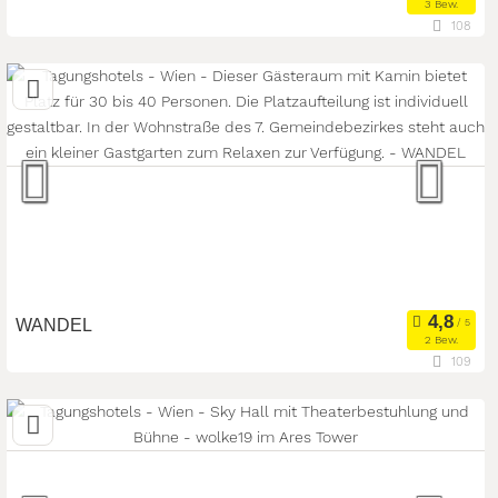
3 Bew.
108
1150 Wien, Wien, Österreich
Meetingroom
Kongresszentrum
Art der Location:
Tagungsstätte
Seminarteilnehmer:
30
WANDEL
2 Bew.
109
1070 Wien, Wien, Österreich
Meetingroom
Eventlocation
Art der Location:
Seminarteilnehmer:
45