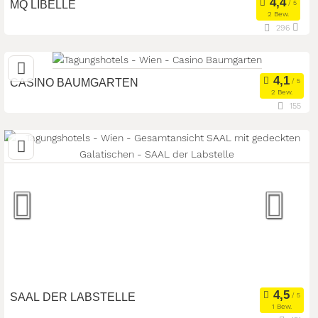
MQ LIBELLE
2 Bew.
296
1070 Wien, Wien, Österreich
Eventlocation
Seminarteilnehmer:
150
Art der Location:
CASINO BAUMGARTEN
2 Bew.
155
1140 Wien, Wien, Österreich
Meetingroom
Tagungsstätte
Art der Location:
Eventlocation
Seminarteilnehmer:
300
SAAL DER LABSTELLE
1 Bew.