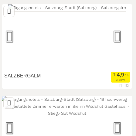
5340 St. Gilgen, Salzburg, Österreich
Eventlocation
Seminarteilnehmer:
180
Art der Location:
SALZBERGALM
3 Bew.
112
19,4 km
(Entfernung von Salzburg-Stadt)
83471 Berchtesgaden, Bayern, Deutschland
Eventlocation
Seminarteilnehmer:
80
Art der Location: