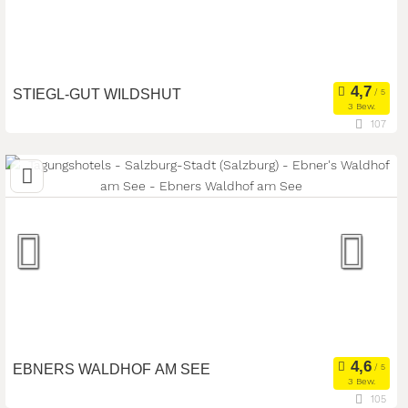
STIEGL-GUT WILDSHUT
3 Bew.
107
26,9 km
(Entfernung von Salzburg-Stadt)
5120 St. Pantaleon, Oberösterreich, Österreich
Seminarhotel
Eventlocation
Art der Location:
Seminarteilnehmer:
70
EBNERS WALDHOF AM SEE
3 Bew.
105