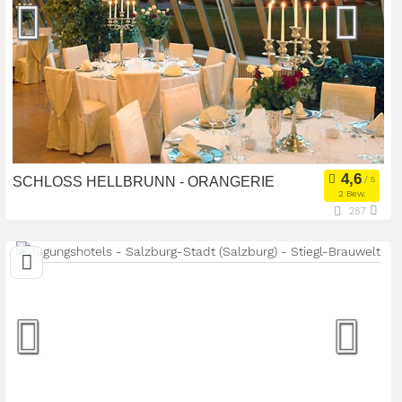
SCHLOSS HELLBRUNN - ORANGERIE
2 Bew.
287
5020 Salzburg, Salzburg, Österreich
Meetingroom
Tagungsstätte
Art der Location:
Eventlocation
Seminarteilnehmer:
150