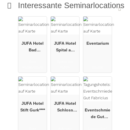
Interessante Seminarlocations
JUFA Hotel
JUFA Hotel
Eventarium
Bad
Spital am
Radkersburg
Pyhrn***
Bad
Spital am
****
Radkersburg
Pyhrn
Neutal
JUFA Hotel
JUFA Hotel
Stift Gurk****
Schloss
Eventschmie
Röthelstein/
de Gut
Admont***
Fabricius
Gurk
Admont
Lanzendorf