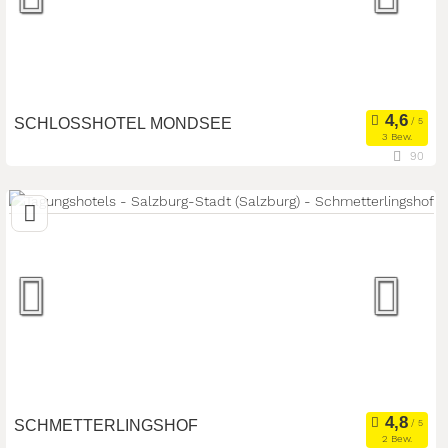
Seminarteilnehmer:
80
SCHLOSSHOTEL MONDSEE
3 Bew.
90
23,8 km
(Entfernung von Salzburg-Stadt)
5310 Mondsee, Oberösterreich, Österreich
Seminarhotel
Meetingroom
Art der Location:
Kongresszentrum
Seminarteilnehmer:
450
SCHMETTERLINGSHOF
2 Bew.