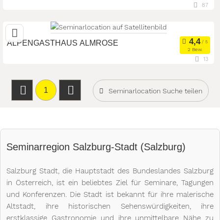
87
26,3 km
(Entfernung von Salzburg-Stadt)
5113 St. Georgen bei Salzburg, Salzburg, Österreich
ALPENGASTHAUS ALMROSE
Seminarhotel
Meetingroom
2 Bew.
Art der Location:
13
Kongresszentrum
24,1 km
(Entfernung von Salzburg-Stadt)
Seminarteilnehmer:
60
5091 Unken, Bayern, Deutschland
1
Seminarlocation Suche teilen
Seminarteilnehmer
Art der Location
Seminarregion Salzburg-Stadt (Salzburg)
Salzburg Stadt, die Hauptstadt des Bundeslandes Salzburg
in Österreich, ist ein beliebtes Ziel für Seminare, Tagungen
und Konferenzen. Die Stadt ist bekannt für ihre malerische
Altstadt, ihre historischen Sehenswürdigkeiten, ihre
erstklassige Gastronomie und ihre unmittelbare Nähe zu