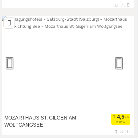
510
5163 Mattsee, Salzburg, Österreich
Meetingroom
Tagungsstätte
Art der Location:
Eventlocation
Seminarteilnehmer:
210
MOZARTHAUS ST. GILGEN AM
2 Bew.
WOLFGANGSEE
279
24,5 km
(Entfernung von Salzburg-Stadt)