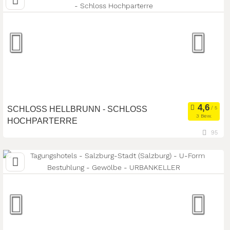
Seminarhotel
Meetingroom
Art der Location:
Tagungsstätte
Seminarteilnehmer:
120
SCHLOSS HELLBRUNN - SCHLOSS
3 Bew.
HOCHPARTERRE
95
5020 Salzburg, Salzburg, Österreich
Meetingroom
Tagungsstätte
Art der Location:
Eventlocation
Seminarteilnehmer:
200