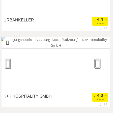
URBANKELLER
3 Bew.
93
5020 Salzburg, Salzburg, Österreich
Meetingroom
Kongresszentrum
Art der Location:
Tagungsstätte
Seminarteilnehmer:
90
K+K HOSPITALITY GMBH
2 Bew.
93
5020 Salzburg, Salzburg, Österreich