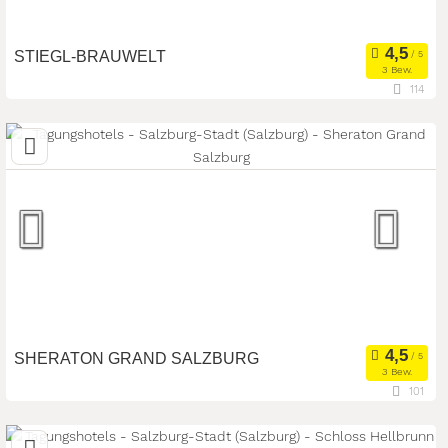
STIEGL-BRAUWELT
3 Bew.
114
5020 Salzburg, Salzburg, Österreich
Meetingroom
Tagungsstätte
Art der Location:
Eventlocation
Seminarteilnehmer:
100
SHERATON GRAND SALZBURG
3 Bew.
101
5020 Salzburg