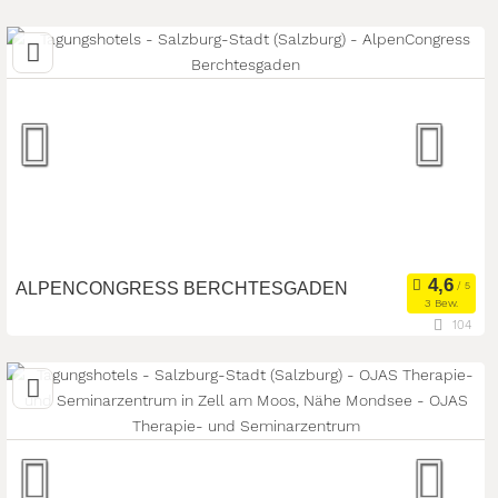
19,2 km
(Entfernung von Salzburg-Stadt)
5330 Fuschl am See, Salzburg, Österreich
Seminarhotel
Meetingroom
Art der Location:
Tagungsstätte
Seminarteilnehmer:
50
ALPENCONGRESS BERCHTESGADEN
3 Bew.
104
19 km
(Entfernung von Salzburg-Stadt)
83471 Berchtesgaden , Bayern, Deutschland
Kongresszentrum
Tagungsstätte
Art der Location:
Eventlocation