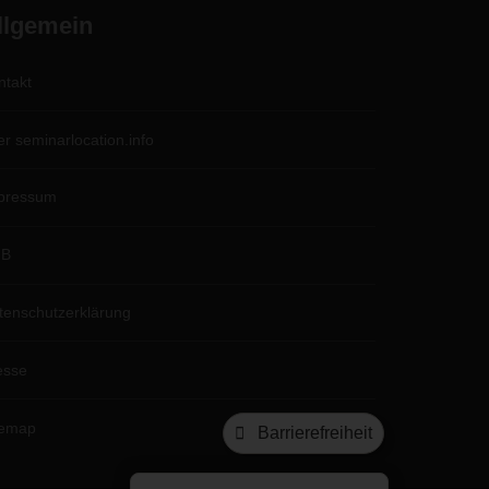
llgemein
ntakt
er seminarlocation.info
pressum
GB
tenschutzerklärung
esse
temap
Barrierefreiheit