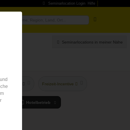
Seminarlocation Login
Hilfe
ragen
Seminarlocations in meiner Nähe
 und
hstes Hotel
Freizeit-Incentive
nche
em
r
y
Hotelbetrieb