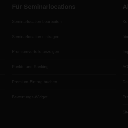
Für Seminarlocations
A
Seminarlocation bearbeiten
Ko
Seminarlocation eintragen
üb
Premiumvorteile anzeigen
Im
Punkte und Ranking
A
Premium-Eintrag buchen
Da
Bewertungs-Widget
Pr
Si