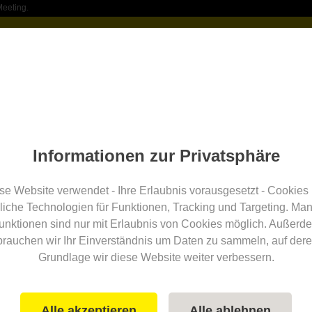
Meeting.
Location finden
Service
über Uns
Location eint
irge & Umgebung / Savinjska
Pomurje
murje
Informationen zur Privatsphäre
se Website verwendet - Ihre Erlaubnis vorausgesetzt - Cookies
Anzahl der Seminarräume
Preisniveau
näc
liche Technologien für Funktionen, Tracking und Targeting. Ma
unktionen sind nur mit Erlaubnis von Cookies möglich. Außerd
brauchen wir Ihr Einverständnis um Daten zu sammeln, auf dere
um
Incentives
Verkehr
Securit
Grundlage wir diese Website weiter verbessern.
alle Filter
Alle akzeptieren
Alle ablehnen