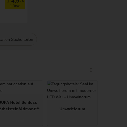
1 Bew.
oom
ation Suche teilen
JUFA Hotel Schloss
öthelstein/Admont***
Umweltforum
Admont
Berlin