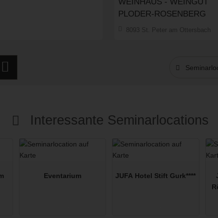
WEINHAUS - WEINGUT
PLODER-ROSENBERG
Meetingr
Art der Location:
8093 St. Peter am Ottersbach
Eventlocation
Seminarteilnehmer:
30
Seminarloc
Interessante Seminarlocations
am
Eventarium
JUFA Hotel Stift Gurk****
R
Neutal
Gurk