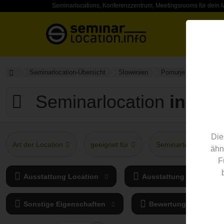
Seminarlocations, Konferenzzentrum, Meetingsrooms für dein 
Seminarlocation-Übersicht
Slowenien
Pomurje / Pohorjegeb
Seminarlocation
in Po
Die
Art der Location
geeignet für
Seminarteilnehmer
ähn
F
Ausstattung Location
Ausstattung Seminarra
Sonstige Eigenschaften
Bewertung