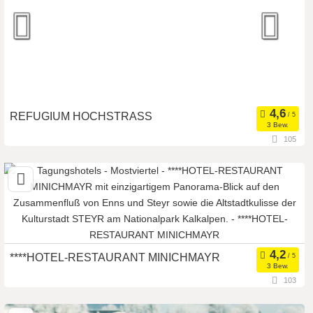
REFUGIUM HOCHSTRASS
3 Bew.
105
3073 Stössing, Niederösterreich, Österreich
Seminarhotel
Meetingroom
Art der Location:
Tagungsstätte
Seminarteilnehmer:
40
****HOTEL-RESTAURANT MINICHMAYR
3 Bew.
103
4400 Steyr, Oberösterreich, Österreich