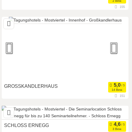
2 Bew.
155
3353 Seitenstetten, Niederösterreich, Österreich
Seminarhotel
Meetingroom
Art der Location:
Tagungsstätte
Seminarteilnehmer:
500
GROSSKANDLERHAUS
14 Bew.
151
4451 Garsten, Oberösterreich, Österreich
Meetingroom
Tagungsstätte
Art der Location:
Eventlocation
SCHLOSS ERNEGG
3 Bew.