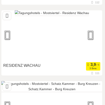
Seminarteilnehmer:
15
112
3261 Steinakirchen, Niederösterreich, Österreich
Seminarhotel
Meetingroom
Art der Location:
Tagungsstätte
Seminarteilnehmer:
60
RESIDENZ WACHAU
3 Bew.
111
3642 Aggsbach Dorf, Niederösterreich, Österreich
Seminarhotel
Tagungsstätte
Art der Location:
Eventlocation
Seminarteilnehmer:
100