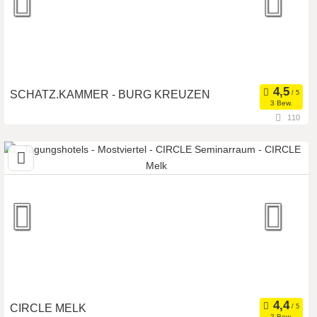
SCHATZ.KAMMER - BURG KREUZEN
3 Bew.
110
4362 Bad Kreuzen, Oberösterreich, Österreich
Seminarhotel
Meetingroom
Art der Location:
Tagungsstätte
Seminarteilnehmer:
50
CIRCLE MELK
2 Bew.