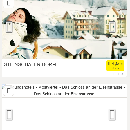
Meetingroom
Tagungsstätte
Art der Location:
Eventlocation
Seminarteilnehmer:
180
STEINSCHALER DÖRFL
3 Bew.
103
3213 Frankenfels, Niederösterreich, Österreich
Seminarhotel
Meetingroom
Art der Location:
Kongresszentrum
Seminarteilnehmer:
340