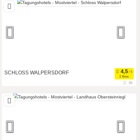
Meetingroom
Tagungsstätte
Art der Location:
Eventlocation
Seminarteilnehmer
SCHLOSS WALPERSDORF
2 Bew.
95
3131 Walpersdorf, Niederösterreich, Österreich
Meetingroom
Tagungsstätte
Art der Location:
Eventlocation
Seminarteilnehmer:
150