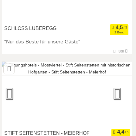
SCHLOSS LUBEREGG
2 Bew.
"Nur das Beste für unsere Gäste"
3644 Emmersdorf, Niederösterreich, Österreich
508
Seminarhotel
Meetingroom
Art der Location:
Kongresszentrum
Seminarteilnehmer:
180
STIFT SEITENSTETTEN - MEIERHOF