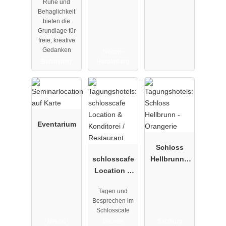
Ruhe und
Behaglichkeit
bieten die
Grundlage für
freie, kreative
Gedanken
Nörten-
Battenberg
Hardenberg
Eventarium
Schloss
schlosscafe
Hellbrunn -
Location &
Orangerie
Konditorei /
Tagen und
Restaurant
Besprechen im
Schlosscafe
Neutal
Beuren
Salzburg