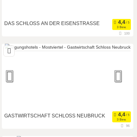
DAS SCHLOSS AN DER EISENSTRASSE
3 Bew.
100
3340 Waidhofen an der Ybbs, Niederösterreich, Österreich
Seminarhotel
Eventlocation
Art der Location:
Seminarteilnehmer:
350
GASTWIRTSCHAFT SCHLOSS NEUBRUCK
3 Bew.
96
3270 Scheibbs, Niederösterreich, Österreich