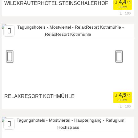
WILDKRÄUTERHOTEL STEINSCHALERHOF
3 Bew.
106
3203 Rabenstein / Pielach, Niederösterreich, Österreich
Seminarhotel
Meetingroom
Art der Location:
Tagungsstätte
Seminarteilnehmer:
200
RELAXRESORT KOTHMÜHLE
3 Bew.
106
3364 Neuhofen an der Ybbs, Niederösterreich, Österreich
Seminarhotel
Seminarteilnehmer:
200
Art der Location: