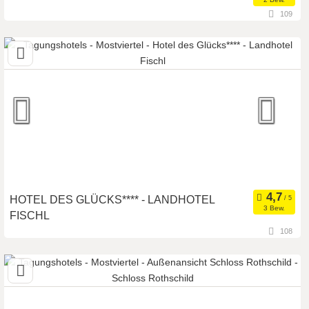
109
3390 Melk, Niederösterreich, Österreich
Seminarhotel
Meetingroom
Art der Location:
Kongresszentrum
Seminarteilnehmer:
130
HOTEL DES GLÜCKS**** - LANDHOTEL
3 Bew.
FISCHL
108
3684 St. Oswald, Niederösterreich, Österreich
Seminarhotel
Meetingroom
Art der Location:
Tagungsstätte
Seminarteilnehmer:
60