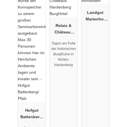
Landgut
Marienhof
Relais &
Herberstein
Châteaux
Hardenberg
Tagen am Fuße
BurgHotel
der historischen
BurgRuine in
Nörten-
Hardenberg
Hofgut
Battenberg/
Pfalz