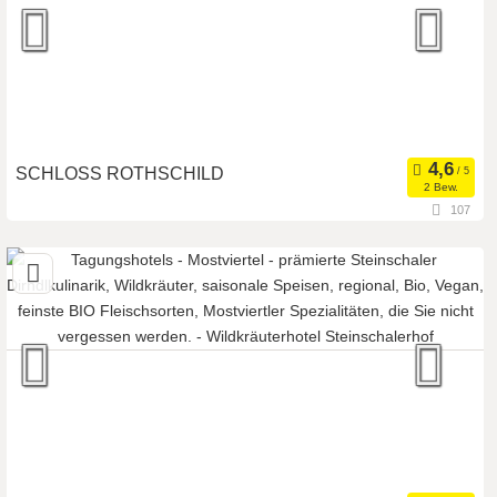
SCHLOSS ROTHSCHILD
2 Bew.
107
3340 Waidhofen an der Ybbs, Niederösterreich, Österreich
Meetingroom
Tagungsstätte
Art der Location:
Eventlocation
Seminarteilnehmer:
300