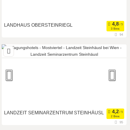
LANDHAUS OBERSTEINRIEGL
3 Bew.
94
3334 Gaflenz, Oberösterreich, Österreich
Meetingroom
Eventlocation
Art der Location:
Seminarteilnehmer:
80
LANDZEIT SEMINARZENTRUM STEINHÄUSL
2 Bew.
95
3033 Altlengbach, Niederösterreich, Österreich