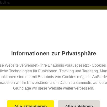
Meeting.
Location finden
Service
über Uns
Location eint
g
Calw
30
w
Suchradius:
und
30
km Umgebung
Informationen zur Privatsphäre
se Website verwendet - Ihre Erlaubnis vorausgesetzt - Cookies
Anzahl der Seminarräume
Preisniveau
näc
liche Technologien für Funktionen, Tracking und Targeting. Ma
unktionen sind nur mit Erlaubnis von Cookies möglich. Außerd
brauchen wir Ihr Einverständnis um Daten zu sammeln, auf dere
um
Incentives
Verkehr
Securit
Grundlage wir diese Website weiter verbessern.
alle Filter
Alle akzeptieren
Alle ablehnen