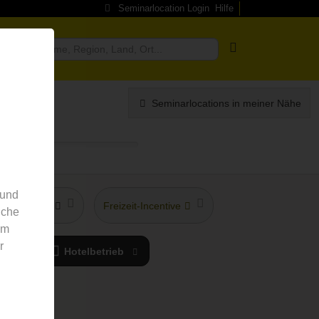
Seminarlocation Login
Hilfe
ragen
Seminarlocations in meiner Nähe
 und
hstes Hotel
Freizeit-Incentive
nche
em
r
y
Hotelbetrieb