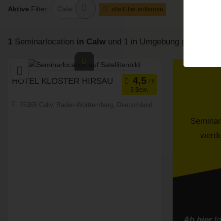
Aktive
Filter:
Calw
alle Filter entfernen
1
Seminarlocation
in Calw
und 1 in Umgebung
gefunden
HOTEL KLOSTER HIRSAU
3 Bew.
75365 Calw, Baden-Württemberg, Deutschland
Seminarhotel
Art der Location:
Meetingroom
Tagungsstätte
Seminar
werd
Seminarteilnehmer:
40
Ab hier
f