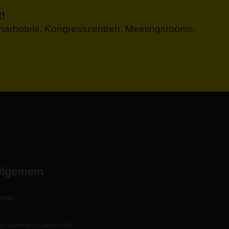
!
minarhotels, Kongresszentren, Meetingsrooms,
llgemein
ntakt
er seminarlocation.info