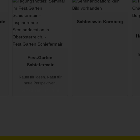
ide
Schlosswirt Kornberg
H
h
Fest.Garten
Schiefermair
Raum für Ideen. Natur für
neue Perspektiven.
Kematen an der Krems