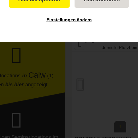
Einstellungen ändern
(von 672)
Calw
locations
in
(1)
en
bis hier
angezeigt
olgen
Seminarlocations
im