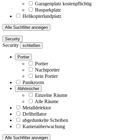
Garagenplatz kostenpflichtig
Busparkplatz
Helikopterlandplatz
Alle Suchfilter anzeigen
Security
Security
schließen
Portier
Portier
Nachtportier
kein Portier
Panikroom
Abhörsicher
Einzelne Räume
Alle Räume
Metalldetektor
Defibrillator
abgedunkelte Scheiben
Kameraüberwachung
Alle Suchfilter anzeigen