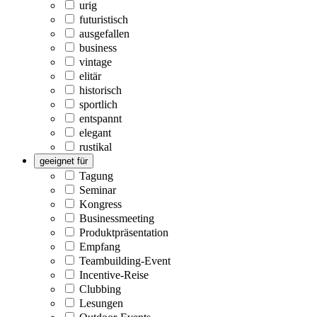
urig
futuristisch
ausgefallen
business
vintage
elitär
historisch
sportlich
entspannt
elegant
rustikal
geeignet für
Tagung
Seminar
Kongress
Businessmeeting
Produktpräsentation
Empfang
Teambuilding-Event
Incentive-Reise
Clubbing
Lesungen