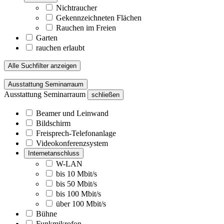
Nichtraucher
Gekennzeichneten Flächen
Rauchen im Freien
Garten
rauchen erlaubt
Alle Suchfilter anzeigen
Ausstattung Seminarraum
Ausstattung Seminarraum
schließen
Beamer und Leinwand
Bildschirm
Freisprech-Telefonanlage
Videokonferenzsystem
Internetanschluss
W-LAN
bis 10 Mbit/s
bis 50 Mbit/s
bis 100 Mbit/s
über 100 Mbit/s
Bühne
Funkmikrofon