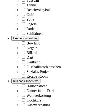
Fussball
Tennis
Beachvolleyball
Golf
Yoga
Segeln
Rodeln
Schifahren
Freizeit-Incentive
Bowling
Kegeln
Billard
Dart
Kartbahn
Fussballmatch ansehen
Soziales Projekt
Escape-Room
Kulinarik-Incentive
Haubenküche
Dinner in the Dark
Weinverkostung
Kochkurs
Käseverkostung