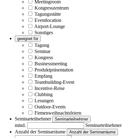
Meetingroom
Kongresszentrum
Tagungsstätte
Eventlocation
Airport-Lounge
Sonstiges
geeignet für
Tagung
Seminar
Kongress
Businessmeeting
Produktpräsentation
Empfang
Teambuilding-Event
Incentive-Reise
Clubbing
Lesungen
Outdoor-Events
Firmenweihnachtsfeiern
Seminarteilnehmer
Seminarteilnehmer
mind.
Seminarteilnehmer
Anzahl der Seminarräume
Anzahl der Seminarräume