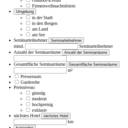
Outdoor-Events
Firmenweihnachtsfeiern
Umgebung
in der Stadt
in den Bergen
am Land
am See
Seminarteilnehmer
Seminarteilnehmer
mind.
Seminarteilnehmer
Anzahl der Seminarräume
Anzahl der Seminarräume
Gesamtfläche Seminarräume
Gesamtfläche Seminarräume
m²
Presseraum
Garderobe
Preisniveau
günstig
moderat
hochpreisig
exklusiv
nächstes Hotel
nächstes Hotel
km
barrierefrei