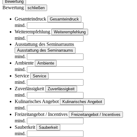
Bewertung
Bewertung
schließen
Gesamteindruck
Gesamteindruck
mind.
Weiterempfehlung
Weiterempfehlung
mind.
Ausstattung des Seminarraums
Ausstattung des Seminarraums
mind.
Ambiente
Ambiente
mind.
Service
Service
mind.
Zuverlässigkeit
Zuverlässigkeit
mind.
Kulinarisches Angebot
Kulinarisches Angebot
mind.
Freizeitangebot / Incentives
Freizeitangebot / Incentives
mind.
Sauberkeit
Sauberkeit
mind.