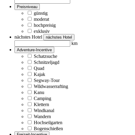
Preisniveau
günstig
moderat
hochpreisig
exklusiv
nächstes Hotel
nächstes Hotel
km
Adventure-Incentive
Schatzsuche
Schnitzeljagd
Quad
Kajak
Segway-Tour
Wildwasserrafting
Kanu
Camping
Klettern
Windkanal
Wandern
Hochseilgarten
Bogenschießen
Freizeit-Incentive