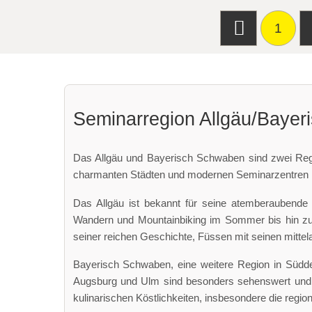
Seminarhotel
Art der Location:
1
Meetingroom
Tagungsstätte
Seminarteilnehmer:
70
Seminarregion Allgäu/Baye
Das Allgäu und Bayerisch Schwaben sind zwei Regi
charmanten Städten und modernen Seminarzentren m
Das Allgäu ist bekannt für seine atemberaubende B
Wandern und Mountainbiking im Sommer bis hin zu S
seiner reichen Geschichte, Füssen mit seinen mitte
Bayerisch Schwaben, eine weitere Region in Süddeu
Augsburg und Ulm sind besonders sehenswert und bi
kulinarischen Köstlichkeiten, insbesondere die regio