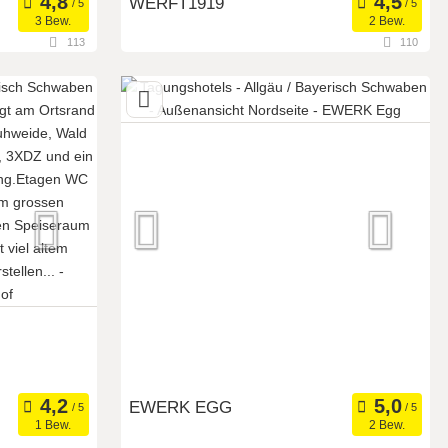
WERFT1919
3 Bew.
2 Bew.
113
110
utschland
88079 Kressbronn am Bodensee, Baden-
Württemberg, Deutschland
tel
Meetingroom
Art der Location:
ätte
Tagungsstätte
Eventlocation
Seminarteilnehmer:
200
EWERK EGG
1 Bew.
2 Bew.