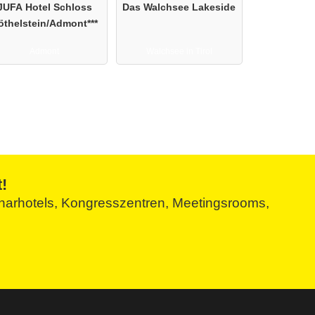
JUFA Hotel Schloss
Das Walchsee Lakeside
öthelstein/Admont***
Admont
Walchsee in Tirol
!
minarhotels, Kongresszentren, Meetingsrooms,