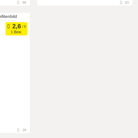
88
83
Württemberg,
6863 Egg, Vorarlberg, Österreich
Meetingroom
Art der Location:
ätte
Seminarteilnehmer:
15
1 Bew.
eich
oom
29