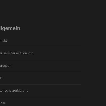
llgemein
ntakt
er seminarlocation.info
pressum
GB
tenschutzerklärung
esse