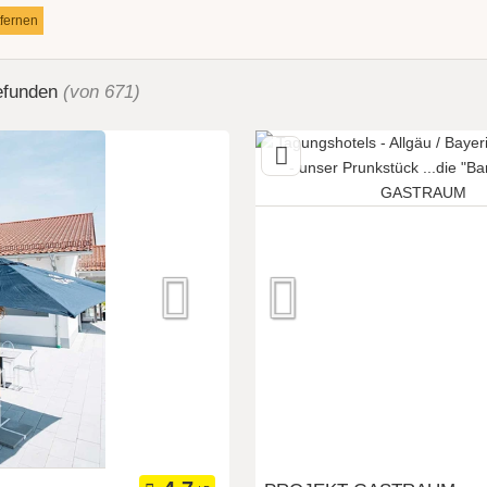
tfernen
efunden
(von 671)