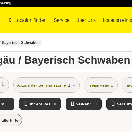
Meeting.
Location finden
Service
über Uns
Location eint
 / Bayerisch Schwaben
lgäu / Bayerisch Schwaben
Anzahl der Seminarräume
Preisniveau
näc
um
Incentives
Verkehr
Securit
alle Filter