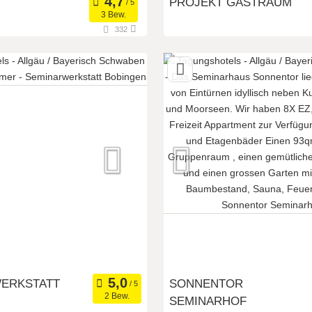
PROJEKT GASTRAUM
3 Bew.
332
89257 Illertissen, Bayern, De
Seminarho
Art der Location:
Meetingroom
Tagungsst
Seminarteilnehmer:
100
ERKSTATT
SONNENTOR
2 Bew.
SEMINARHOF