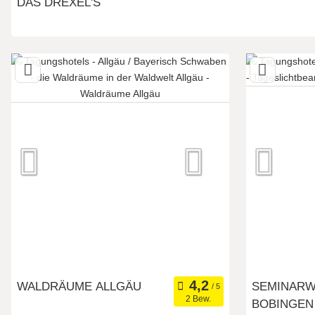
DAS DREXEL'S
86381 Krumbach (Schwaben), Bayern, Deutschland
Seminarteilnehmer
Art der Location
WALDRÄUME ALLGÄU
SEMINARW
2 Bew.
BOBINGEN