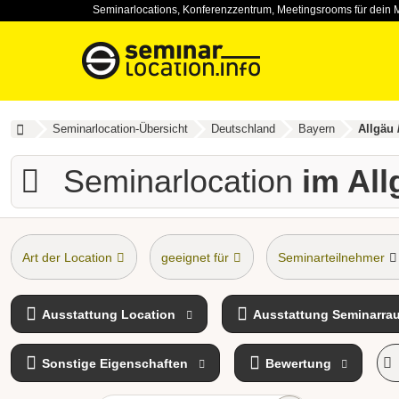
Seminarlocations, Konferenzzentrum, Meetingsrooms für dein 
Seminarlocation-Übersicht
Deutschland
Bayern
Allgäu
Seminarlocation
im Al
Art der Location
geeignet für
Seminarteilnehmer
Freizeit-Incentive
Ausstattung Location
Ausstattung Seminarra
Sonstige Eigenschaften
Bewertung