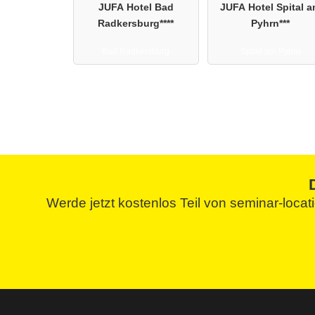
JUFA Hotel Bad
JUFA Hotel Spital 
Radkersburg****
Pyhrn***
Bad Radkersburg
Spital am Pyhrn
Werde jetzt kostenlos Teil von seminar-loca