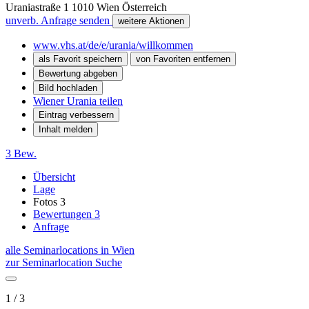
Uraniastraße 1
1010
Wien
Österreich
unverb. Anfrage senden
weitere Aktionen
www.vhs.at/de/e/urania/willkommen
als Favorit speichern
von Favoriten entfernen
Bewertung abgeben
Bild hochladen
Wiener Urania teilen
Eintrag verbessern
Inhalt melden
3 Bew.
Übersicht
Lage
Fotos
3
Bewertungen
3
Anfrage
alle Seminarlocations in Wien
zur Seminarlocation Suche
1 / 3