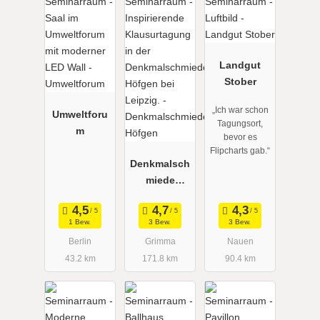
Landgut
Stober
„Ich war schon
Umweltforu
Tagungsort,
m
bevor es
Flipcharts gab.“
Denkmalsch
miede
Höfgen
1 Bew.
3 Bew.
3 Bew.
Berlin
Grimma
Nauen
43.2 km
171.8 km
90.4 km