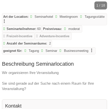
1 / 18
Art der Location:
Seminarhotel
Meetingroom
Tagungsstätte
Seminarteilnehmer:
60
Preisniveau:
moderat
Freizeit-Incentive
Adventure-Incentive
Anzahl der Seminarräume:
2
geeignet für:
Tagung
Seminar
Businessmeeting
Beschreibung Seminarlocation
Wir organisieren Ihre Veranstaltung
Sie sind gerade auf der Suche nach einem Raum für Ihre
Veranstaltung?
Unser Veranstaltungsraum in unserem Wintergarten, bietet Ihnen
unzählige Möglichkeiten.
Kontakt