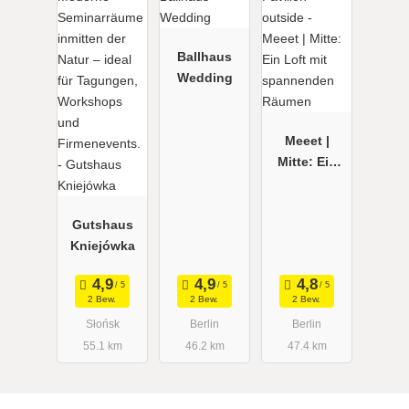
Ballhaus
Wedding
Meeet |
Mitte: Ein
Loft mit
spannenden
Gutshaus
Räumen
Kniejówka
2 Bew.
2 Bew.
2 Bew.
Słońsk
Berlin
Berlin
55.1 km
46.2 km
47.4 km