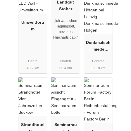
Landgut
Ihr Strandhotel Buckow, Märkische Schweiz
Stober
„Ich war schon
Umweltforu
Tagungsort,
m
bevor es
Flipcharts gab.“
Denkmalsch
miede
Höfgen
Berlin
Nauen
Grimma
43.2 km
90.4 km
171.8 km
Strandhotel
Seminarrau