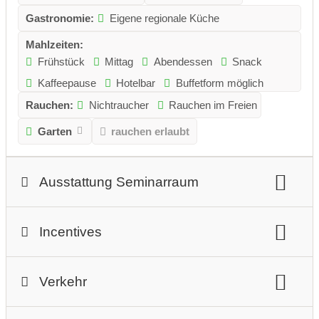
Gastronomie:
Eigene regionale Küche
Mahlzeiten:
Frühstück
Mittag
Abendessen
Snack
Kaffeepause
Hotelbar
Buffetform möglich
Rauchen:
Nichtraucher
Rauchen im Freien
Garten
rauchen erlaubt
Ausstattung Seminarraum
Beschreibung Seminarraum:
Incentives
Eine umfangreiche Ausstattung
für die Durchführung von Workshops, Präsentationen,
Adventure-Incentive
Kultur-Incentive
Meetings.
Verkehr
Sport-Incentive
Freizeit-Incentive
Wir bereiten für Sie die notwendige technische Ausstattung