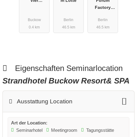
Vier
m Lotte
Forum
Jahreszeiten
Factory
Buckow
Berlin
Buckow
Berlin
Berlin
0.4 km
46.5 km
46.5 km
Eigenschaften Seminarlocation
Strandhotel Buckow Resort& SPA
Ausstattung Location
Art der Location:
Seminarhotel
Meetingroom
Tagungsstätte