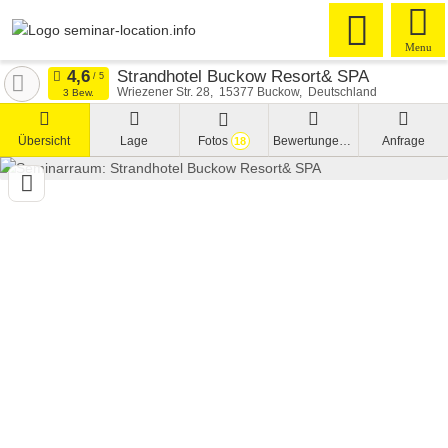
Menu
Strandhotel Buckow Resort& SPA
Wriezener Str. 28
15377
Buckow
Deutschland
3 Bew.
Übersicht
Lage
Fotos
Bewertungen
Anfrage
18