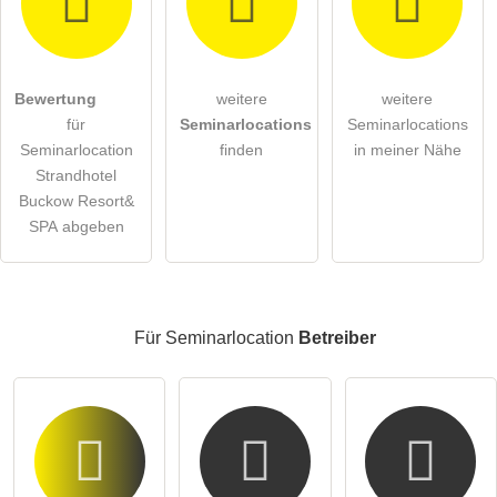
Hiermit akzeptiere ich die
AGB
.
Bewertung
weitere
weitere
für
Seminarlocations
Seminarlocations
Die
Datenschutzerklärung
habe ich zur Kenntnis genommen.
Seminarlocation
finden
in meiner Nähe
öffentliche Frage stellen
Strandhotel
Abbrechen
Buckow Resort&
Hinweis:
Bitte beachten Sie, öffentliche Fragen sind
für alle
SPA abgeben
Besucher sichtbar
.
Klicken Sie hier um eine
individuelle Frage
an den
Seminarlocation-Eintrag zu stellen
.
Für Seminarlocation
Betreiber