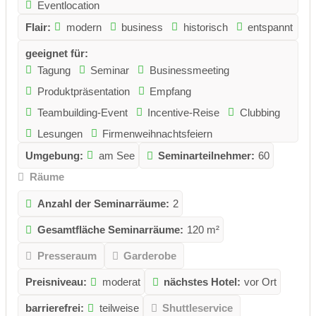
Eventlocation
Flair:
modern
business
historisch
entspannt
geeignet für:
Tagung
Seminar
Businessmeeting
Produktpräsentation
Empfang
Teambuilding-Event
Incentive-Reise
Clubbing
Lesungen
Firmenweihnachtsfeiern
Umgebung:
am See
Seminarteilnehmer:
60
Räume
Anzahl der Seminarräume:
2
Gesamtfläche Seminarräume:
120 m²
Presseraum
Garderobe
Preisniveau:
moderat
nächstes Hotel:
vor Ort
barrierefrei:
teilweise
Shuttleservice