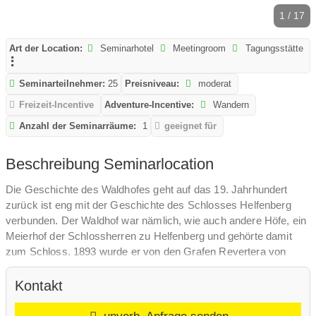
1 / 17
Art der Location:
Seminarhotel
Meetingroom
Tagungsstätte
Seminarteilnehmer:
25
Preisniveau:
moderat
Freizeit-Incentive
Adventure-Incentive:
Wandern
Anzahl der Seminarräume:
1
geeignet für
Beschreibung Seminarlocation
Die Geschichte des Waldhofes geht auf das 19. Jahrhundert
zurück ist eng mit der Geschichte des Schlosses Helfenberg
verbunden. Der Waldhof war nämlich, wie auch andere Höfe, ein
Meierhof der Schlossherren zu Helfenberg und gehörte damit
zum Schloss. 1893 wurde er von den Grafen Revertera von
Salandra erworben. Jahre später ging er an eine Bürgerliche
über und wechselte anschließend mehrmals die Eigentümer.
Kontakt
1972 erwarb Herr KR. Erich Slupetzky den Besitz und baute den
Waldhof zusammen mit dem Kastnerhof zu einem ansehnlichen
unverb. Anfrage senden