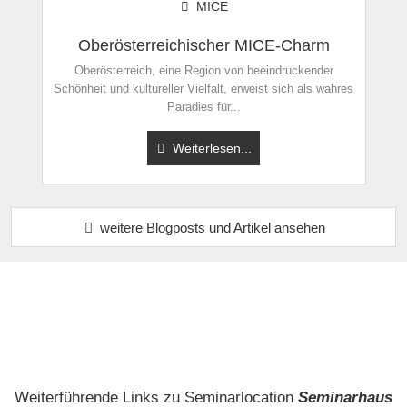
MICE
Oberösterreichischer MICE-Charm
Oberösterreich, eine Region von beeindruckender
Schönheit und kultureller Vielfalt, erweist sich als wahres
Hiermit akzeptiere ich die
AGB
.
Paradies für...
Weiterlesen...
Die
Datenschutzerklärung
habe ich zur Kenntnis genommen.
öffentliche Frage stellen
Abbrechen
Hinweis:
Bitte beachten Sie, öffentliche Fragen sind
für alle
weitere Blogposts und Artikel ansehen
Besucher sichtbar
.
Klicken Sie hier um eine
individuelle Frage
an den
Seminarlocation-Eintrag zu stellen
.
Weiterführende Links zu Seminarlocation
Seminarhaus