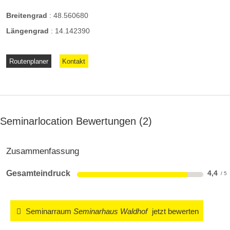
Breitengrad
:
48.560680
Längengrad
:
14.142390
Routenplaner
Kontakt
Seminarlocation Bewertungen
2
Zusammenfassung
Gesamteindruck
4,4
Seminarraum
Seminarhaus Waldhof
jetzt bewerten