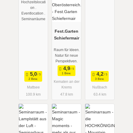
Hochzeitslocati
on .
Eventlocation .
Seminarräume
Fest.Garten
Schiefermair
Raum für Ideen.
Natur für neue
Perspektiven.
1 Bew.
2 Bew.
3 Bew.
Kematen an der
Mattsee
Krems
Nußbach
100.9 km
47.8 km
63.4 km