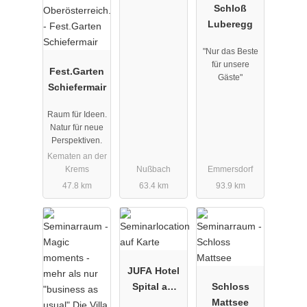
Schloß
Luberegg
"Nur das Beste
für unsere
Fest.Garten
Gäste"
Schiefermair
Raum für Ideen.
Natur für neue
Perspektiven.
Kematen an der
Krems
Nußbach
Emmersdorf
47.8 km
63.4 km
93.9 km
JUFA Hotel
Spital am
Schloss
Pyhrn***
Mattsee