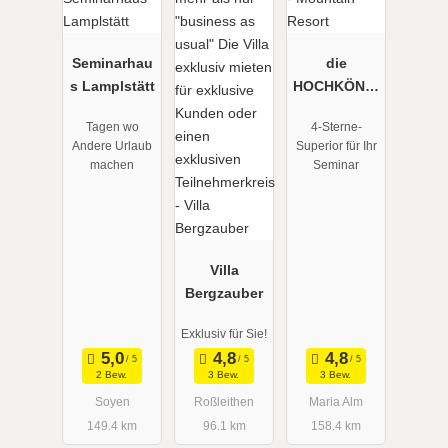
Seminarhau
die
s Lamplstätt
HOCHKÖNIG
IN -
Tagen wo
4-Sterne-
Mountain
Andere Urlaub
Superior für Ihr
Resort
machen
Seminar
Villa
Bergzauber
Exklusiv für Sie!
2 Bew.
3 Bew.
3 Bew.
Soyen
Roßleithen
Maria Alm
149.4 km
96.1 km
158.4 km