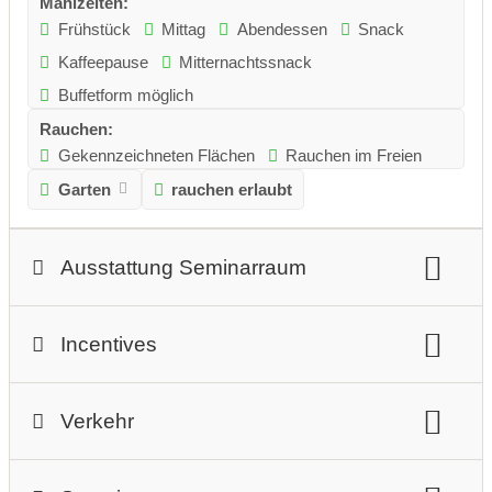
Mahlzeiten:
Frühstück
Mittag
Abendessen
Snack
Kaffeepause
Mitternachtssnack
Buffetform möglich
Rauchen:
Gekennzeichneten Flächen
Rauchen im Freien
Garten
rauchen erlaubt
Ausstattung Seminarraum
Beschreibung Seminarraum
Incentives
Ausstellungsfläche
Beamer und Leinwand
Adventure-Incentive:
Bildschirm
Freisprech-Telefonanlage
Verkehr
Schatzsuche
Schnitzeljagd
Segway-Tour
Videokonferenzsystem
Hochseilgarten
Autobahnauffahrt:
2 km
Internetanschluss:
W-LAN
über 100 Mbit/s