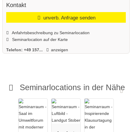
und Seminarprojekten selbst Teil des Projekts zu werden.
Kontakt
unverb. Anfrage senden
Anfahrtsbeschreibung zu Seminarlocation
Seminarlocation auf der Karte
Telefon:
+49 157...
anzeigen
Seminarlocations in der Nähe