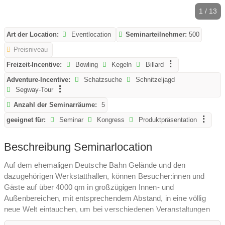
1 / 13
Art der Location:
Eventlocation
Seminarteilnehmer:
500
Preisniveau
Freizeit-Incentive:
Bowling
Kegeln
Billard
Adventure-Incentive:
Schatzsuche
Schnitzeljagd
Segway-Tour
Anzahl der Seminarräume:
5
geeignet für:
Seminar
Kongress
Produktpräsentation
Beschreibung Seminarlocation
Auf dem ehemaligen Deutsche Bahn Gelände und den
dazugehörigen Werkstatthallen, können Besucher:innen und
Gäste auf über 4000 qm in großzügigen Innen- und
Außenbereichen, mit entsprechendem Abstand, in eine völlig
neue Welt eintauchen, um bei verschiedenen Veranstaltungen
gemeinsame Momente zu teilen oder bei zahlreichen Workshops