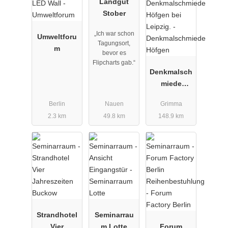
Landgut
Stober
„Ich war schon
Umweltforu
Tagungsort,
m
bevor es
Flipcharts gab.“
Denkmalsch
miede
Höfgen
Berlin
Nauen
Grimma
2.3 km
49.8 km
148.9 km
Strandhotel
Seminarrau
Vier
m Lotte
Forum