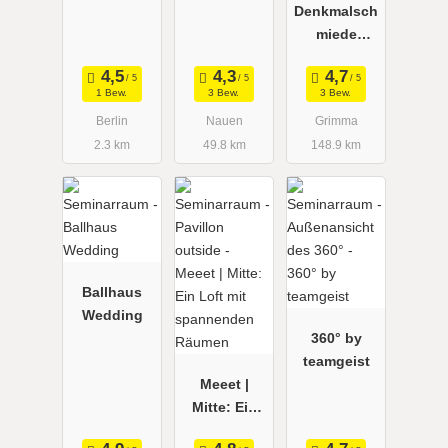
Denkmalsch
miede
Höfgen
1 Bew.
3 Bew.
3 Bew.
Berlin
Nauen
Grimma
2.3 km
49.8 km
148.9 km
Ballhaus
Wedding
360° by
teamgeist
Meeet |
Mitte: Ein
Loft mit