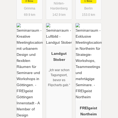
3 Bew.
1 Bew.
Nörten-
Grimma
Hardenberg
Berlin
69.9 km
142.9 km
153.0 km
Landgut
Stober
„Ich war schon
Tagungsort,
bevor es
Flipcharts gab.“
FREIgeist
Northeim