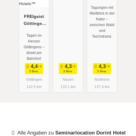
Tagungen mit
Weitblick in der
FREIgeist
Natur –
Göttingen
zwischen Wald
Innenstadt -
und
Tagen im
Teichstrand.
A Member of
Herzen
Design
Göttingens –
Hotels™
direkt am
Bahnhof.
3 Bew.
3 Bew.
3 Bew.
Göttingen
Nauen
Northeim
142.5 km
133.1 km
137.4 km
Alle Angaben zu
Seminarlocation Dorint Hotel