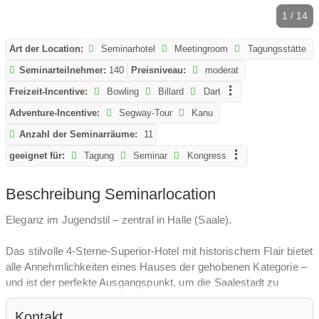
1 / 14
Art der Location:
Seminarhotel
Meetingroom
Tagungsstätte
Seminarteilnehmer:
140
Preisniveau:
moderat
Freizeit-Incentive:
Bowling
Billard
Dart
Adventure-Incentive:
Segway-Tour
Kanu
Anzahl der Seminarräume:
11
geeignet für:
Tagung
Seminar
Kongress
Beschreibung Seminarlocation
Eleganz im Jugendstil – zentral in Halle (Saale).
Das stilvolle 4-Sterne-Superior-Hotel mit historischem Flair bietet
alle Annehmlichkeiten eines Hauses der gehobenen Kategorie –
und ist der perfekte Ausgangspunkt, um die Saalestadt zu
entdecken: etwa bei einem Besuch der ältesten
Schokoladenfabrik Deutschlands, Halloren, oder im einzigartigen
Kontakt