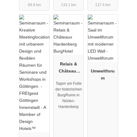
69.9 km
133.1 km
137.4 km
Relais &
Châteaux
Umweltforu
Hardenberg
m
Tagen am Fuße
BurgHotel
der historischen
BurgRuine in
Nörten-
Hardenberg