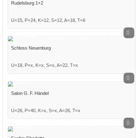
Rudelsburg 1+2
U=15, P=24, K=12, S=12, A=18, T=6
Schloss Neuenburg
U=18, P=x, K=x, S=x, A=22, T=x
Salon G. F. Händel
U=26, P=40, K=x, S=x, A=26, T=x