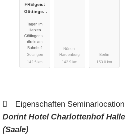
FREIgeist
Göttingen
Innenstadt -
Tagen im
A Member of
Herzen
Design
Göttingens –
Hotels™
direkt am
Bahnhof.
Nörten-
Göttingen
Hardenberg
Berlin
142.5 km
142.9 km
153.0 km
Eigenschaften Seminarlocation
Dorint Hotel Charlottenhof Halle
(Saale)