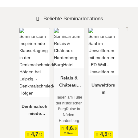
Beliebte Seminarlocations
Relais &
Châteaux
Umweltforu
Hardenberg
m
Tagen am Fuße
BurgHotel
der historischen
Denkmalsch
BurgRuine in
miede
Nörten-
Höfgen
Hardenberg
2 Bew.