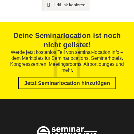
Url/Link kopieren
Deine Seminarlocation ist noch
nicht gelistet!
Werde jetzt kostenlos Teil von seminar-location.info –
dem Marktplatz für Seminarlocations, Seminarhotels,
Kongresszentren, Meetingsrooms, Airportlounges und
mehr.
Jetzt Seminarlocation hinzufügen