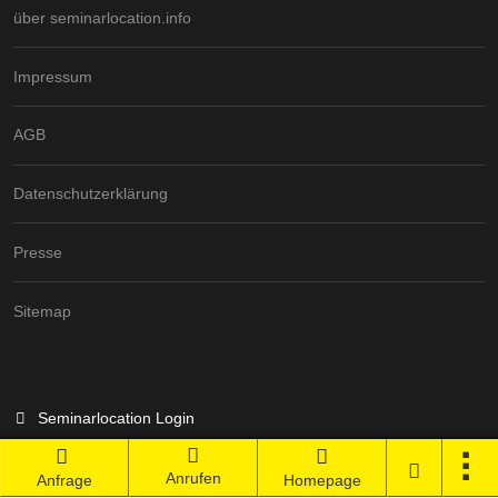
über seminarlocation.info
Impressum
AGB
Datenschutzerklärung
Presse
Sitemap
Seminarlocation Login
Anrufen
Branchenportal Software made in Germany
Anfrage
Homepage