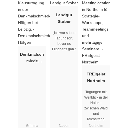
Ob entspannt tagen oder erholsam abschalten – hier gestalten
Sie Ihren Aufenthalt ganz nach Ihren Wünschen.
Landgut
Stober
„Ich war schon
Tagungsort,
bevor es
Flipcharts gab.“
Denkmalsch
miede
Höfgen
FREIgeist
Northeim
Tagungen mit
Weitblick in der
Natur –
zwischen Wald
und
Teichstrand.
Grimma
Nauen
Northeim