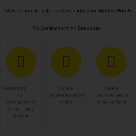
Name
Weiterführende Links zu Seminarlocation
Michel Hotels
Für Seminarlocation
Besucher
E-Mail-Adresse (wird nicht veröffentlicht)
Bewertung
weitere
weitere
Hiermit akzeptiere ich die
AGB
.
für
Seminarlocations
Seminarlocations
Seminarlocation
finden
in meiner Nähe
Die
Datenschutzerklärung
habe ich zur Kenntnis genommen.
Michel Hotels
abgeben
öffentliche Frage stellen
Abbrechen
Hinweis:
Bitte beachten Sie, öffentliche Fragen sind
für alle