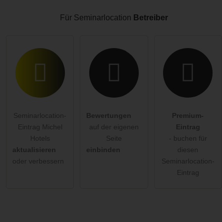
Besucher sichtbar
.
Klicken Sie hier um eine
individuelle Frage
an den
Für Seminarlocation
Betreiber
Seminarlocation-Eintrag zu stellen
.
Seminarlocation-
Bewertungen
Premium-
Eintrag Michel
auf der eigenen
Eintrag
Hotels
Seite
- buchen für
aktualisieren
einbinden
diesen
oder verbessern
Seminarlocation-
Eintrag