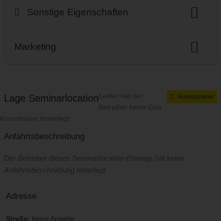
Zimmerkategorie
Anzahl Einzelzimmer
abgedunkelte Scheiben
Kameraüberwachung
Sonstige Eigenschaften
Seminarraum abschließbar
Anzahl Doppelzimmer
SPA
Zimmersafe
Dolmetscher-Headsets
Dolmetscher-Kabine
Kleinkindbetreuung
Kinderbetreuung
Schreibtisch
Hotelbar
Minibar
Marketing
Hunde erlaubt
nächstes Hundehotel
Hallenbad
Ansprechpartner Seminare
Seehöhe
Geschlossene Gesellschaft
Starkstrom (340V)
Kaffeeautomat
Drucker
Leider hat der
Lage Seminarlocation
Routenplaner
Betreiber keine Geo
Snackautomat
Fotobox
Koordinaten hinterlegt.
Anfahrtsbeschreibung
Der Betreiber dieses Seminarlocation-Eintrags hat keine
Anfahrtsbeschreibung hinterlegt.
Adresse
Straße:
keine Angabe