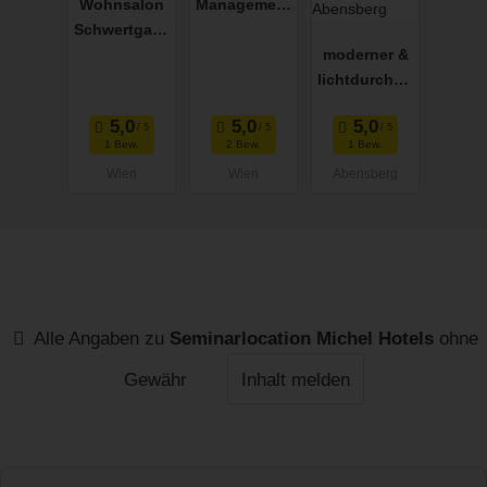
Wohnsalon
Management
Schwertgass
Club
e
moderner &
lichtdurchflu
teter
Seminarrau
1 Bew.
2 Bew.
1 Bew.
m im
Wien
Wien
Abensberg
Ärztehaus
Abensberg
Alle Angaben zu
Seminarlocation Michel Hotels
ohne
Gewähr
Inhalt melden