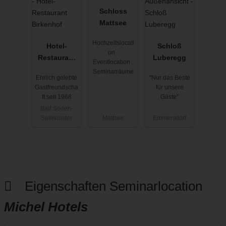
Schloss
Mattsee
Hochzeitslocati
Hotel-
Schloß
on .
Restaurant
Luberegg
Eventlocation .
Birkenhof
Seminarräume
Ehrlich gelebte
"Nur das Beste
Gastfreundscha
für unsere
ft seit 1968
Gäste"
Bad Soden-
Salmünster
Mattsee
Emmersdorf
Eigenschaften Seminarlocation
Michel Hotels