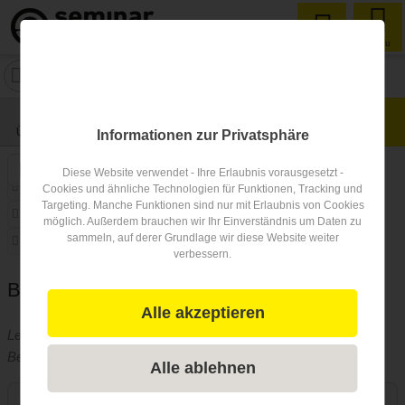
Menu
Michel Hotels
Ort: keine Angabe
Übersicht
Lage
Fotos
Bewertungen
Anfrage
0
Informationen zur Privatsphäre
Diese Website verwendet - Ihre Erlaubnis vorausgesetzt -
Art der Location
Seminarteilnehmer
Preisniveau
Cookies und ähnliche Technologien für Funktionen, Tracking und
Targeting. Manche Funktionen sind nur mit Erlaubnis von Cookies
Freizeit-Incentive
Adventure-Incentive
möglich. Außerdem brauchen wir Ihr Einverständnis um Daten zu
sammeln, auf derer Grundlage wir diese Website weiter
Anzahl der Seminarräume
geeignet für
verbessern.
Beschreibung Seminarlocation
Alle akzeptieren
Leider hat der Betreiber dieses Seminarlocation-Eintrags keine
Beschreibung hinterlegt.
Alle ablehnen