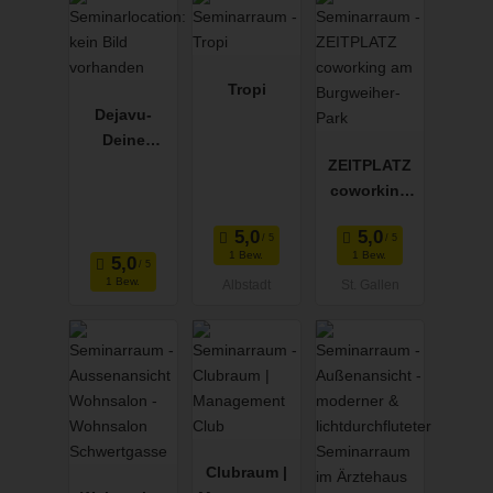
Tropi
Dejavu-
Deine
Eventlocatio
ZEITPLATZ
n im Harz
coworking
am
Burgweiher-
1 Bew.
1 Bew.
Park
1 Bew.
Albstadt
St. Gallen
Clubraum |