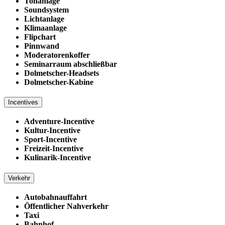
Tonanlage
Soundsystem
Lichtanlage
Klimaanlage
Flipchart
Pinnwand
Moderatorenkoffer
Seminarraum abschließbar
Dolmetscher-Headsets
Dolmetscher-Kabine
Incentives
Adventure-Incentive
Kultur-Incentive
Sport-Incentive
Freizeit-Incentive
Kulinarik-Incentive
Verkehr
Autobahnauffahrt
Öffentlicher Nahverkehr
Taxi
Bahnhof