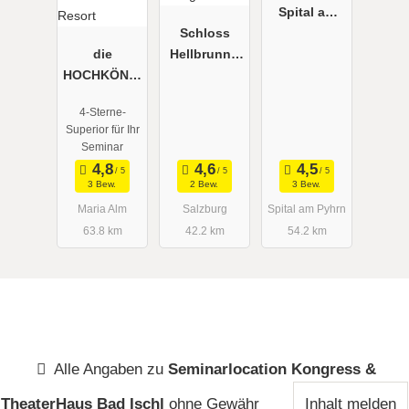
Spital am
Schloss
Pyhrn***
die
Hellbrunn -
HOCHKÖNIG
Orangerie
IN -
4-Sterne-
Mountain
Superior für Ihr
Resort
Seminar
3 Bew.
2 Bew.
3 Bew.
Maria Alm
Salzburg
Spital am Pyhrn
63.8 km
42.2 km
54.2 km
Alle Angaben zu
Seminarlocation Kongress &
TheaterHaus Bad Ischl
ohne Gewähr
Inhalt melden