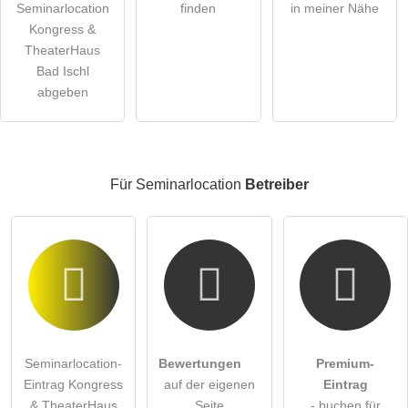
Seminarlocation
finden
in meiner Nähe
öffentliche Frage stellen
Kongress &
Abbrechen
TheaterHaus
Hinweis:
Bitte beachten Sie, öffentliche Fragen sind
für alle
Bad Ischl
Besucher sichtbar
.
abgeben
Klicken Sie hier um eine
individuelle Frage
an den
Seminarlocation-Eintrag zu stellen
.
Für Seminarlocation
Betreiber
Seminarlocation-
Bewertungen
Premium-
Eintrag Kongress
auf der eigenen
Eintrag
& TheaterHaus
Seite
- buchen für