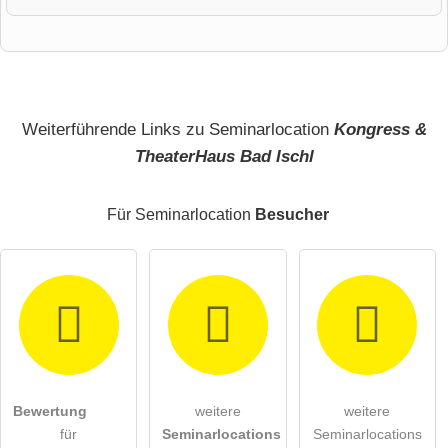
Vorname
Name
Weiterführende Links zu Seminarlocation
Kongress &
TheaterHaus Bad Ischl
E-Mail-Adresse (wird nicht veröffentlicht)
Für Seminarlocation
Besucher
Hiermit akzeptiere ich die
AGB
.
Bewertung
weitere
weitere
für
Seminarlocations
Seminarlocations
Die
Datenschutzerklärung
habe ich zur Kenntnis genommen.