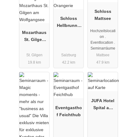
Schloss
Schloss
Mattsee
Hellbrunn -
Hochzeitslocati
Mozarthaus
Orangerie
on .
St. Gilgen
Eventlocation .
am
Seminarräume
Wolfgangse
St. Gilgen
Salzburg
Mattsee
e
19.8 km
42.2 km
47.9 km
JUFA Hotel
Eventgastho
Spital am
f Feichthub
Pyhrn***