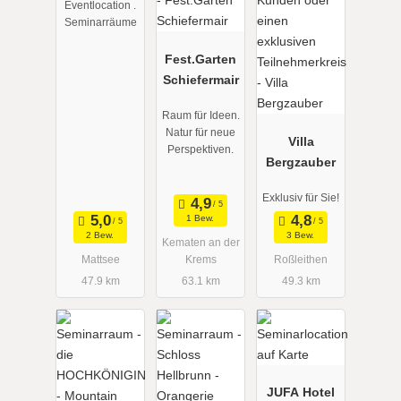
Eventlocation .
Seminarräume
Fest.Garten
Schiefermair
Raum für Ideen.
Natur für neue
Villa
Perspektiven.
Bergzauber
Exklusiv für Sie!
1 Bew.
2 Bew.
3 Bew.
Kematen an der
Mattsee
Krems
Roßleithen
47.9 km
63.1 km
49.3 km
JUFA Hotel