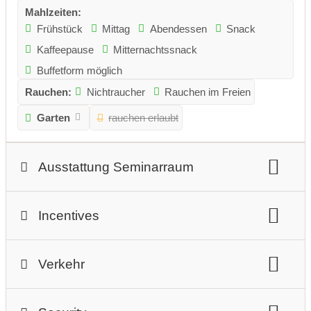
Mahlzeiten:
Frühstück
Mittag
Abendessen
Snack
Kaffeepause
Mitternachtssnack
Buffetform möglich
Rauchen:
Nichtraucher
Rauchen im Freien
Garten
rauchen erlaubt
Ausstattung Seminarraum
Beschreibung Seminarraum:
Incentives
Das Kongress- und TheaterHaus Bad Ischl ist ein
Allround-Talent.
Adventure-Incentive:
Ausstellungsfläche:
Verkehr
Schatzsuche
Schnitzeljagd
Kajak
Alle Räumlichkeiten können auch als Ausstellungsfläche
Wildwasserrafting
Kanu
Klettern
Wandern
genutzt werden.
Autobahnauffahrt:
60 km
Bogenschießen