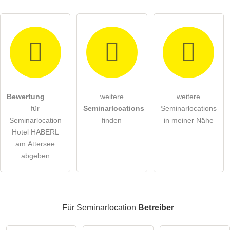
Hiermit akzeptiere ich die
AGB
.
Bewertung
weitere
weitere
für
Seminarlocations
Seminarlocations
Die
Datenschutzerklärung
habe ich zur Kenntnis genommen.
Seminarlocation
finden
in meiner Nähe
öffentliche Frage stellen
Hotel HABERL
Abbrechen
am Attersee
Hinweis:
Bitte beachten Sie, öffentliche Fragen sind
für alle
abgeben
Besucher sichtbar
.
Klicken Sie hier um eine
individuelle Frage
an den
Seminarlocation-Eintrag zu stellen
.
Für Seminarlocation
Betreiber