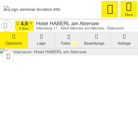
Menu
Hotel HABERL am Attersee
Altenberg 17
4864
Attersee am Attersee
Österreich
3 Bew.
Übersicht
Lage
Fotos
Bewertungen
Anfrage
24