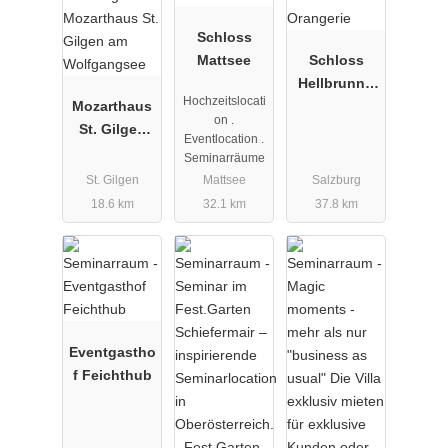
Schloss
Mattsee
Schloss
Hellbrunn -
Hochzeitslocati
Mozarthaus
Orangerie
on .
St. Gilgen
Eventlocation .
am
Seminarräume
Wolfgangse
St. Gilgen
Mattsee
Salzburg
e
18.6 km
32.1 km
37.8 km
Eventgastho
f Feichthub