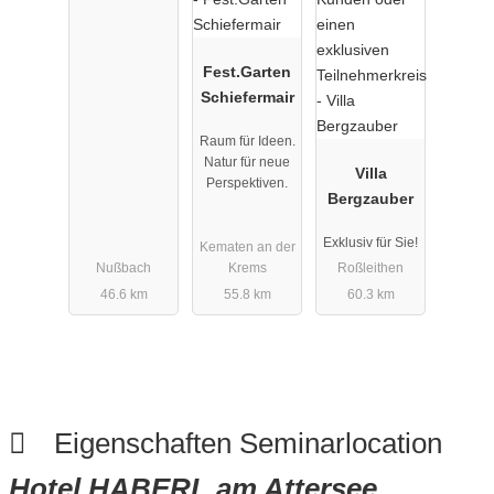
Fest.Garten
Schiefermair
Raum für Ideen.
Natur für neue
Villa
Perspektiven.
Bergzauber
Exklusiv für Sie!
Kematen an der
Nußbach
Krems
Roßleithen
46.6 km
55.8 km
60.3 km
Eigenschaften Seminarlocation
Hotel HABERL am Attersee