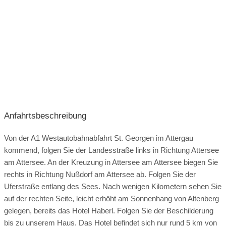
Internetanschluss:
W-LAN
bis 100 Mbit/s
Bühne
Funkmikrofon
Rednerpult
Backstagebereich
Tonanlage
Soundsystem
Lichtanlage
Klimaanlage
Flipchart
Pinnwand
Moderatorenkoffer
Seminarraum abschließbar
Anfahrtsbeschreibung
Dolmetscher-Headsets:
Von der A1 Westautobahnabfahrt St. Georgen im Attergau
keine Dolmetschertechnik vorhanden
kommend, folgen Sie der Landesstraße links in Richtung Attersee
Dolmetscher-Kabine:
nicht vorhanden
am Attersee. An der Kreuzung in Attersee am Attersee biegen Sie
rechts in Richtung Nußdorf am Attersee ab. Folgen Sie der
Uferstraße entlang des Sees. Nach wenigen Kilometern sehen Sie
auf der rechten Seite, leicht erhöht am Sonnenhang von Altenberg
gelegen, bereits das Hotel Haberl. Folgen Sie der Beschilderung
bis zu unserem Haus. Das Hotel befindet sich nur rund 5 km von