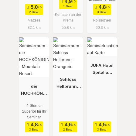
1 Bew.
2 Bew.
3 Bew.
Kematen an der
Mattsee
Krems
Roßleithen
32.1 km
55.8 km
60.3 km
JUFA Hotel
Spital am
Schloss
Pyhrn***
die
Hellbrunn -
HOCHKÖNIG
Orangerie
IN -
4-Sterne-
Mountain
Superior für Ihr
Resort
Seminar
3 Bew.
2 Bew.
3 Bew.