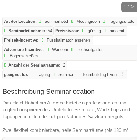
1 / 24
Art der Location:
Seminarhotel
Meetingroom
Tagungsstätte
Seminarteilnehmer:
54
Preisniveau:
günstig
moderat
Freizeit-Incentive:
Fussballmatch ansehen
Adventure-Incentive:
Wandern
Hochseilgarten
Bogenschießen
Anzahl der Seminarräume:
2
geeignet für:
Tagung
Seminar
Teambuilding-Event
Beschreibung Seminarlocation
Das Hotel Haberl am Attersee bietet ein professionelles und
zugleich inspirierendes Umfeld für Seminare, Workshops und
Tagungen inmitten der ruhigen Natur des Salzkammerguts.
Zwei flexibel kombinierbare, helle Seminarräume (bis 130 m²
gesamt) sind mit moderner Technik wie 86-Zoll-Touch-Displays,