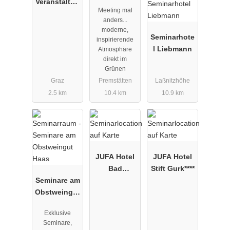
Veranstaltun
Meeting mal
gszentrum
anders...
moderne,
Seminarhote
inspirierende
l Liebmann
Atmosphäre
direkt im
Grünen
Graz
Premstätten
Laßnitzhöhe
2.5 km
10.4 km
10.9 km
JUFA Hotel
JUFA Hotel
Bad
Stift Gurk****
Seminare am
Radkersburg
Obstweingut
****
Haas
Exklusive
Seminare,