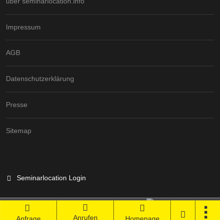
über seminarlocation.info
Impressum
AGB
Datenschutzerklärung
Presse
Sitemap
Seminarlocation Login
Branchenportal Software made in Germany
Anrufen
Anfrage
Homepage
Aktuelle Version: 14.13.0