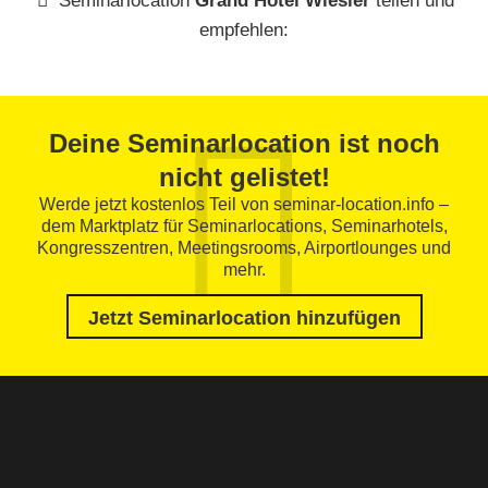
Seminarlocation
Grand Hôtel Wiesler
teilen und
empfehlen:
Deine Seminarlocation ist noch
nicht gelistet!
Werde jetzt kostenlos Teil von seminar-location.info –
dem Marktplatz für Seminarlocations, Seminarhotels,
Kongresszentren, Meetingsrooms, Airportlounges und
mehr.
Jetzt Seminarlocation hinzufügen