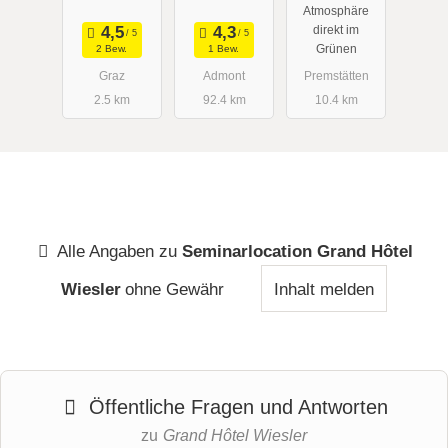
Atmosphäre
direkt im
Grünen
2 Bew.
1 Bew.
Graz
Admont
Premstätten
2.5 km
92.4 km
10.4 km
Alle Angaben zu
Seminarlocation Grand Hôtel
Wiesler
ohne Gewähr
Inhalt melden
Öffentliche Fragen und Antworten
zu
Grand Hôtel Wiesler