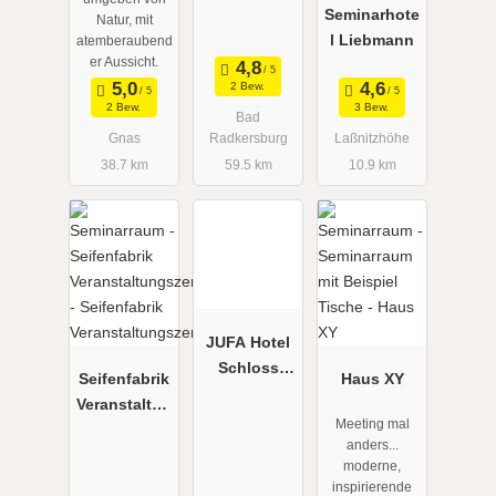
Seminarhote
Natur, mit
l Liebmann
atemberaubend
er Aussicht.
2 Bew.
2 Bew.
3 Bew.
Bad
Gnas
Radkersburg
Laßnitzhöhe
38.7 km
59.5 km
10.9 km
JUFA Hotel
Schloss
Seifenfabrik
Haus XY
Röthelstein/
Veranstaltun
Admont***
Meeting mal
gszentrum
anders...
moderne,
inspirierende