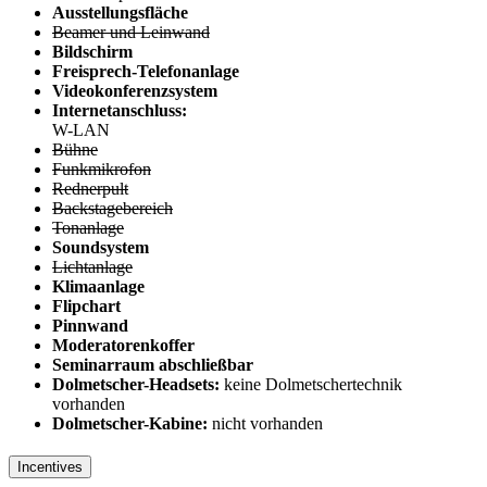
Ausstellungsfläche
Beamer und Leinwand
Bildschirm
Freisprech-Telefonanlage
Videokonferenzsystem
Internetanschluss:
W-LAN
Bühne
Funkmikrofon
Rednerpult
Backstagebereich
Tonanlage
Soundsystem
Lichtanlage
Klimaanlage
Flipchart
Pinnwand
Moderatorenkoffer
Seminarraum abschließbar
Dolmetscher-Headsets:
keine Dolmetschertechnik
vorhanden
Dolmetscher-Kabine:
nicht vorhanden
Incentives