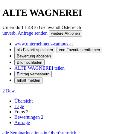
ALTE WAGNEREI
Unterndorf 1
4816
Gschwandt
Österreich
unverb. Anfrage senden
weitere Aktionen
www.unternehmens-campus.at
als Favorit speichern
von Favoriten entfernen
Bewertung abgeben
Bild hochladen
ALTE WAGNEREI teilen
Eintrag verbessern
Inhalt melden
2 Bew.
Übersicht
Lage
Fotos
2
Bewertungen
2
Anfrage
alle Seminarlocations in Oberösterreich