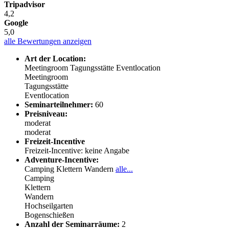
Tripadvisor
4,2
Google
5,0
alle Bewertungen anzeigen
Art der Location:
Meetingroom
Tagungsstätte
Eventlocation
Meetingroom
Tagungsstätte
Eventlocation
Seminarteilnehmer:
60
Preisniveau:
moderat
moderat
Freizeit-Incentive
Freizeit-Incentive: keine Angabe
Adventure-Incentive:
Camping
Klettern
Wandern
alle...
Camping
Klettern
Wandern
Hochseilgarten
Bogenschießen
Anzahl der Seminarräume:
2